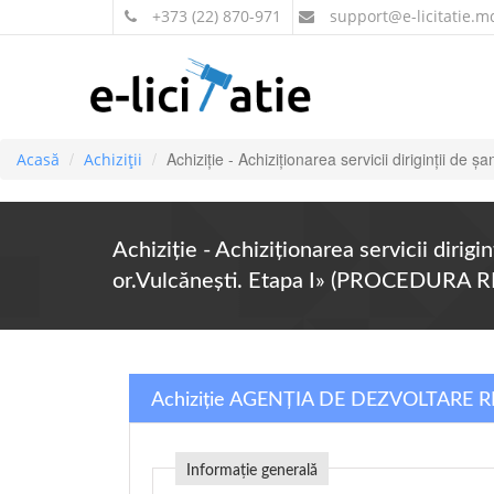
+373 (22) 870-971
support
@e-licitatie.m
Achiziție - Achiziţionarea servicii diriginţii d
Acasă
Achiziții
Achiziție - Achiziţionarea servicii dirigi
or.Vulcănești. Etapa I» (PROCEDURA 
Achiziție AGENȚIA DE DEZVOLTARE
Informație generală