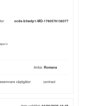
tor
ocds-b3wdp1-MD-1780576138377
apa I»
limba:
Romana
esemnare câștigător
contract
data validării:
04/06/2026 16:45