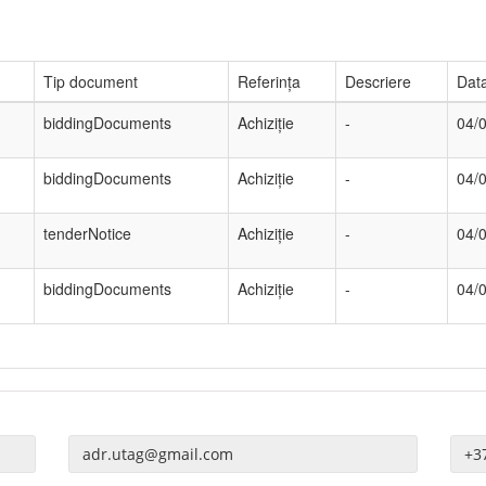
Tip document
Referința
Descriere
Data
biddingDocuments
Achiziție
-
04/
biddingDocuments
Achiziție
-
04/
tenderNotice
Achiziție
-
04/
biddingDocuments
Achiziție
-
04/