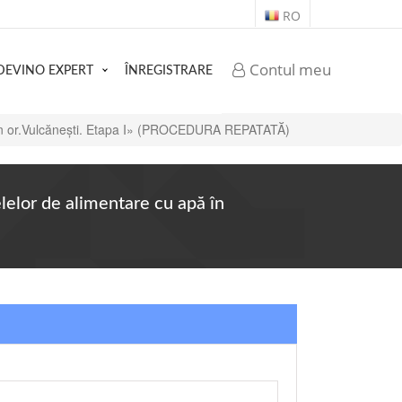
RO
Contul meu
DEVINO EXPERT
ÎNREGISTRARE
u apă în or.Vulcănești. Etapa I» (PROCEDURA REPATATĂ)
țelelor de alimentare cu apă în