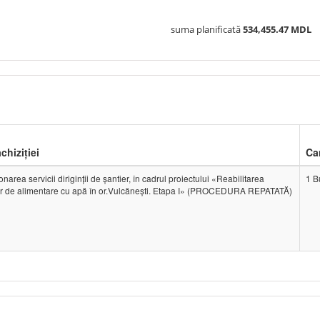
suma planificată
534,455.47 MDL
achiziției
Ca
onarea servicii diriginţii de şantier, în cadrul proiectului «Reabilitarea
1 B
or de alimentare cu apă în or.Vulcănești. Etapa I» (PROCEDURA REPATATĂ)