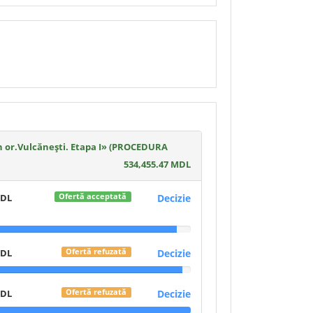
 în or.Vulcănești. Etapa I» (PROCEDURA
534,455.47 MDL
MDL
Decizie
Ofertă acceptată
MDL
Decizie
Ofertă refuzată
MDL
Decizie
Ofertă refuzată