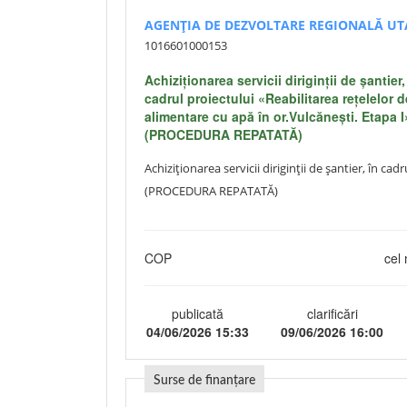
AGENȚIA DE DEZVOLTARE REGIONALĂ UT
1016601000153
Achiziţionarea servicii diriginţii de şantier,
cadrul proiectului «Reabilitarea rețelelor d
alimentare cu apă în or.Vulcănești. Etapa I
(PROCEDURA REPATATĂ)
Achiziţionarea servicii diriginţii de şantier, în ca
(PROCEDURA REPATATĂ)
COP
cel 
publicată
clarificări
04/06/2026 15:33
09/06/2026 16:00
Surse de finanțare