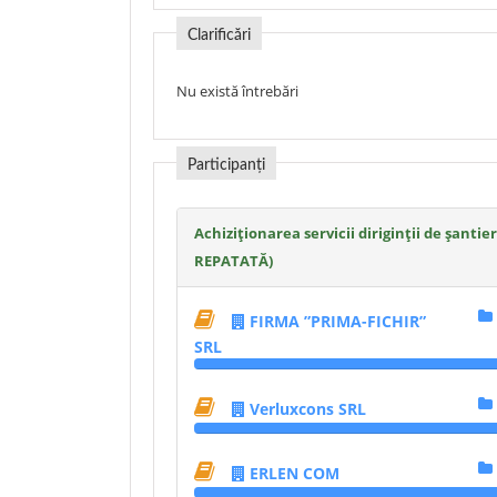
Clarificări
Nu există întrebări
Participanți
Achiziţionarea servicii diriginţii de şant
REPATATĂ)
FIRMA ”PRIMA-FICHIR”
SRL
Verluxcons SRL
ERLEN COM