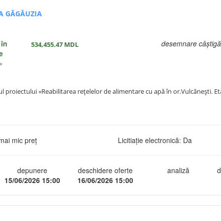
A GĂGĂUZIA
 în
desemnare câștigă
534,455.47
MDL
e
»
drul proiectului «Reabilitarea rețelelor de alimentare cu apă în or.Vulcănești. Et
mai mic preț
Licitiație electronică: Da
depunere
deschidere oferte
analiză
d
15/06/2026 15:00
16/06/2026 15:00