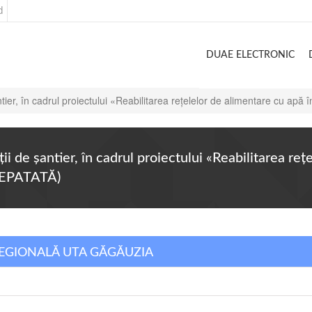
d
DUAE ELECTRONIC
e şantier, în cadrul proiectului «Reabilitarea rețelelor de alimentare c
nţii de şantier, în cadrul proiectului «Reabilitarea re
REPATATĂ)
 REGIONALĂ UTA GĂGĂUZIA