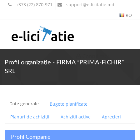
+373 (22) 870-971
support
@e-licitatie.md
RO
Contul meu
Profil organizație - FIRMA ”PRIMA-FICHIR”
SRL
Date generale
Bugete planificate
Planuri de achiziții
Achiziții active
Aprecieri
Profil Companie