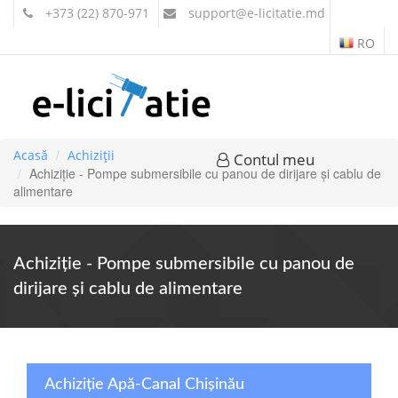
+373 (22) 870-971
support
@e-licitatie.md
RO
Acasă
Achiziții
Contul meu
Achiziție - Pompe submersibile cu panou de dirijare și cablu de
alimentare
Achiziție - Pompe submersibile cu panou de
dirijare și cablu de alimentare
Achiziție Apă-Canal Chişinău