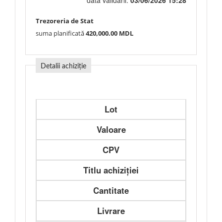
data validării:
03/06/2026 15:28
Trezoreria de Stat
suma planificată
420,000.00 MDL
Detalii achiziție
Lot
Valoare
CPV
Titlu achiziției
Cantitate
Livrare