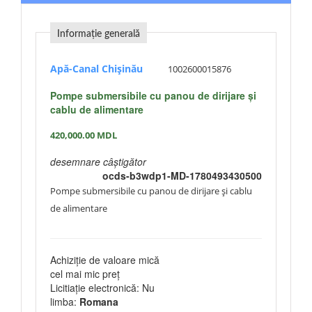
Informație generală
Apă-Canal Chişinău
1002600015876
Pompe submersibile cu panou de dirijare și
cablu de alimentare
420,000.00
MDL
desemnare câștigător
ocds-b3wdp1-MD-1780493430500
Pompe submersibile cu panou de dirijare și cablu
de alimentare
Achiziție de valoare mică
cel mai mic preț
Licitiație electronică: Nu
limba:
Romana