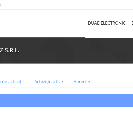
d
DUAE ELECTRONIC
 S.R.L.
 de achiziții
Achiziții active
Aprecieri