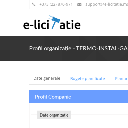
+373 (22) 870-971
support
@e-licitatie.m
Profil organizație - TERMO-INSTAL-GAZ
Date generale
Bugete planificate
Planuri
Profil Companie
Date organizație