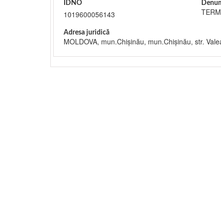
IDNO
Denum
TERMO
1019600056143
Adresa juridică
MOLDOVA, mun.Chişinău, mun.Chişinău, str. Valea