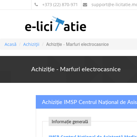
+373 (22) 870-971
support
@e-licitatie.m
Achiziție - Marfuri electrocasnice
Acasă
Achiziții
Achiziție - Marfuri electrocasnice
Achiziție IMSP Centrul Național de Asi
Informație generală
IMSP Centrul Național de Asistență Medic