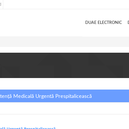
d
DUAE ELECTRONIC
stență Medicală Urgentă Prespitalicească
ală Urgentă Prespitalicească