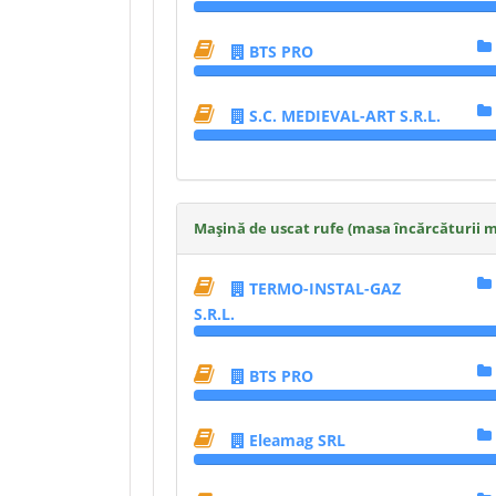
BTS PRO
S.C. MEDIEVAL-ART S.R.L.
Mașină de uscat rufe (masa încărcăturii m
TERMO-INSTAL-GAZ
S.R.L.
BTS PRO
Eleamag SRL