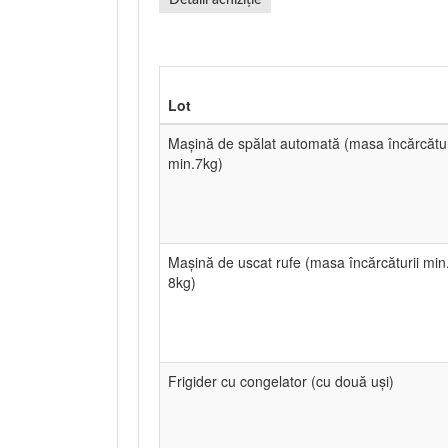
Detalii achiziție
Lot
Mașină de spălat automată (masa încărcătur
min.7kg)
Mașină de uscat rufe (masa încărcăturii min
8kg)
Frigider cu congelator (cu două uși)