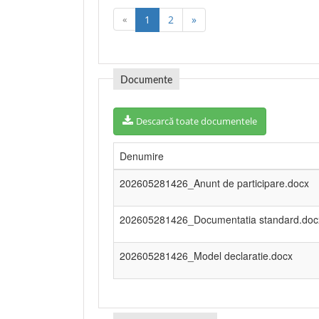
«
1
2
»
Documente
Descarcă toate documentele
Denumire
202605281426_Anunt de participare.docx
202605281426_Documentatia standard.doc
202605281426_Model declaratie.docx