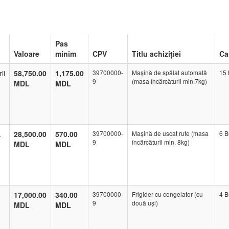
Pas
Valoare
minim
CPV
Titlu achiziției
Ca
ii
58,750.00
1,175.00
39700000-
Mașină de spălat automată
15 
9
(masa încărcăturii min.7kg)
MDL
MDL
.
28,500.00
570.00
39700000-
Mașină de uscat rufe (masa
6 B
9
încărcăturii min. 8kg)
MDL
MDL
17,000.00
340.00
39700000-
Frigider cu congelator (cu
4 B
9
două uși)
MDL
MDL