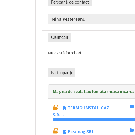
Persoană de contact
Clarificări
Nu există întrebări
Participanți
Mașină de spălat automată (masa încărcăt
TERMO-INSTAL-GAZ
S.R.L.
Eleamag SRL