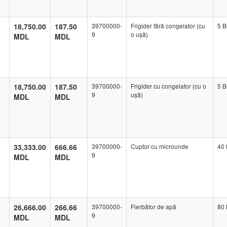
18,750.00
187.50
39700000-
Frigider fără congelator (cu
5 B
9
o ușă)
MDL
MDL
18,750.00
187.50
39700000-
Frigider cu congelator (cu o
5 B
9
ușă)
MDL
MDL
33,333.00
666.66
39700000-
Cuptor cu microunde
40 
9
MDL
MDL
26,666.00
266.66
39700000-
Fierbător de apă
80 
9
MDL
MDL