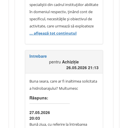
specialiștii din cadrul instituțiilor abilitate
în domeniul respectiv, ținând cont de
specificul, necesitățile și obiectivul de
activitate, care urmează să exploateze
bunul solicitat.
... afișează tot conținutul
În acest context, operatorii economici
vor prezenta oferte în corespundere cu
specificațiile solicitate de către
Intrebare
pentru
Achiziție
autoritatea contractantă.
26.05.2026 21:13
Buna seara, care ar fi inaltimea solicitata
a hidrobarajului? Multumesc
Răspuns:
27.05.2026
20:03
Bună ziua, cu referire la întrebarea