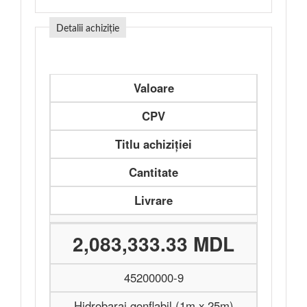
Detalii achiziție
Valoare
CPV
Titlu achiziției
Cantitate
Livrare
2,083,333.33 MDL
45200000-9
Hidrobaraj gonflabil (1m x 25m)