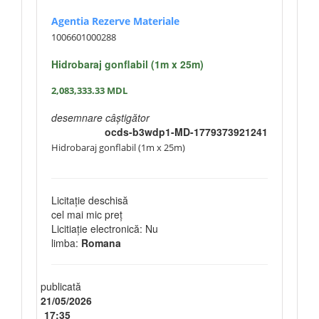
Agentia Rezerve Materiale
1006601000288
Hidrobaraj gonflabil (1m x 25m)
2,083,333.33
MDL
desemnare câștigător
ocds-b3wdp1-MD-1779373921241
Hidrobaraj gonflabil (1m x 25m)
Licitație deschisă
cel mai mic preț
Licitiație electronică: Nu
limba:
Romana
publicată
21/05/2026
17:35