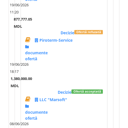
19/06/2026
11:20
877,777.05
MDL
Decizie
Ofertă refuzată
Piroterm-Service
documente
ofertă
19/06/2026
18:17
1,380,000.00
MDL
Decizie
Ofertă acceptată
LLC "Marsoft"
documente
ofertă
08/06/2026