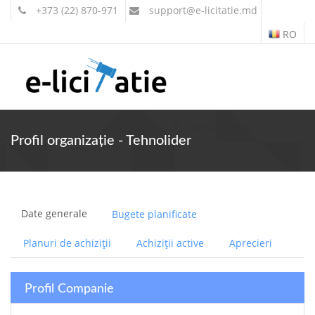
+373 (22) 870-971
support
@e-licitatie.md
RO
Contul meu
Profil organizație - Tehnolider
Date generale
Bugete planificate
Planuri de achiziții
Achiziții active
Aprecieri
Profil Companie