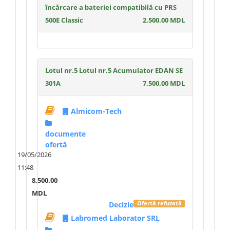
încărcare a bateriei compatibilă cu PRS
500E Classic
2,500.00 MDL
Lotul nr.5 Lotul nr.5 Acumulator EDAN SE
301A
7,500.00 MDL
Almicom-Tech
documente
ofertă
19/05/2026
11:48
8,500.00
MDL
Decizie
Ofertă refuzată
Labromed Laborator SRL