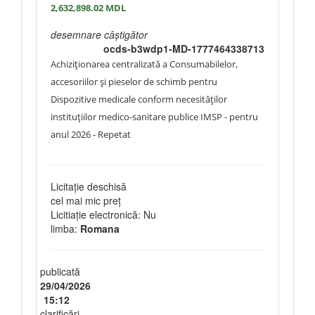
2,632,898.02
MDL
desemnare câștigător
ocds-b3wdp1-MD-1777464338713
Achiziţionarea centralizată a Consumabilelor,
accesoriilor și pieselor de schimb pentru
Dispozitive medicale conform necesităților
instituțiilor medico-sanitare publice IMSP - pentru
anul 2026 - Repetat
Licitație deschisă
cel mai mic preț
Licitiație electronică: Nu
limba:
Romana
publicată
29/04/2026
15:12
clarificări