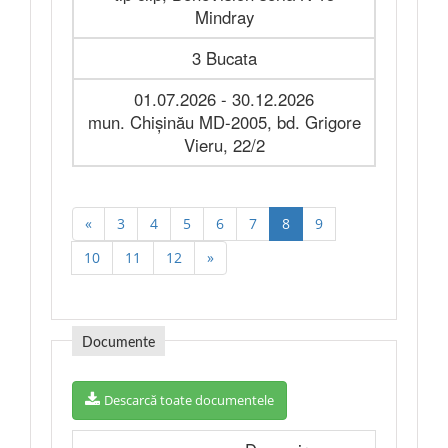
Mindray
3 Bucata
01.07.2026 - 30.12.2026
mun. Chișinău MD-2005, bd. Grigore
Vieru, 22/2
«
3
4
5
6
7
8
9
10
11
12
»
Documente
Descarcă toate documentele