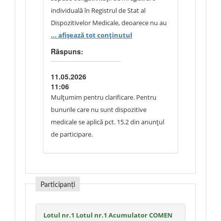
individuală în Registrul de Stat al
Dispozitivelor Medicale, deoarece nu au
destinație medicală proprie și sunt
... afișează tot conținutul
destinate exclusiv mentenanței/reparării
Răspuns:
echipamentelor medicale deja
înregistrate.
11.05.2026
Respectiv, solicitarea numărului de
11:06
înregistrare pentru astfel de
Mulțumim pentru clarificare. Pentru
componente este inaplicabilă obiectului
bunurile care nu sunt dispozitive
achiziției.
medicale se aplică pct. 15.2 din anunțul
Multumim.
de participare.
Participanți
Lotul nr.1 Lotul nr.1 Acumulator COMEN