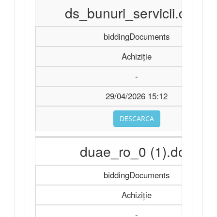
ds_bunuri_servicii.docx
biddingDocuments
Achiziție
-
29/04/2026 15:12
DESCARCA
duae_ro_0 (1).doc
biddingDocuments
Achiziție
-