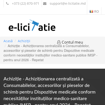
+373 (22) 870-971
support
@e-licitatie.md
RO
Acasă
Achiziții
Contul meu
Achiziție - Achiziţionarea centralizată a Consumabilelor,
accesoriilor și pieselor de schimb pentru Dispozitive medicale
conform necesităților instituțiilor medico-sanitare publice IMSP -
pentru anul 2026 - Repetat
Achiziție - Achiziţionarea centralizată a
Consumabilelor, accesoriilor și pieselor de
schimb pentru Dispozitive medicale conform
necesităților instituțiilor medico-sanitare