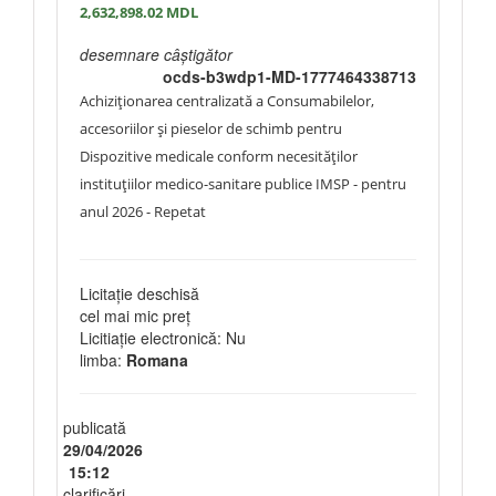
2,632,898.02
MDL
desemnare câștigător
ocds-b3wdp1-MD-1777464338713
Achiziţionarea centralizată a Consumabilelor,
accesoriilor și pieselor de schimb pentru
Dispozitive medicale conform necesităților
instituțiilor medico-sanitare publice IMSP - pentru
anul 2026 - Repetat
Licitație deschisă
cel mai mic preț
Licitiație electronică: Nu
limba:
Romana
publicată
29/04/2026
15:12
clarificări