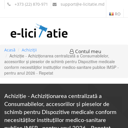
+373 (22) 870-971
support
@e-licitatie.md
RO
Acasă
Achiziții
Contul meu
Achiziție - Achiziţionarea centralizată a Consumabilelor,
accesoriilor și pieselor de schimb pentru Dispozitive medicale
conform necesităților instituțiilor medico-sanitare publice IMSP -
pentru anul 2026 - Repetat
Achiziție - Achiziţionarea centralizată a
Consumabilelor, accesoriilor și pieselor de
schimb pentru Dispozitive medicale conform
necesităților instituțiilor medico-sanitare