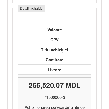
Detalii achiziție
Valoare
CPV
Titlu achiziției
Cantitate
Livrare
266,520.07 MDL
71500000-3
Achiziţionarea servicii diriginţii de