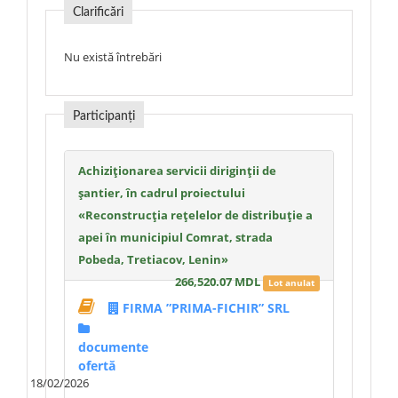
Clarificări
Nu există întrebări
Participanți
Achiziţionarea servicii diriginţii de
şantier, în cadrul proiectului
«Reconstrucția rețelelor de distribuție a
apei în municipiul Comrat, strada
Pobeda, Tretiacov, Lenin»
266,520.07 MDL
Lot anulat
FIRMA ”PRIMA-FICHIR” SRL
documente
ofertă
18/02/2026