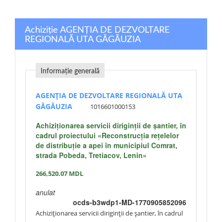
Achiziție AGENȚIA DE DEZVOLTARE
REGIONALĂ UTA GĂGĂUZIA
Informație generală
AGENȚIA DE DEZVOLTARE REGIONALĂ UTA
GĂGĂUZIA
1016601000153
Achiziţionarea servicii diriginţii de şantier, în
cadrul proiectului «Reconstrucția rețelelor
de distribuție a apei în municipiul Comrat,
strada Pobeda, Tretiacov, Lenin»
266,520.07
MDL
anulat
ocds-b3wdp1-MD-1770905852096
Achiziţionarea servicii diriginţii de şantier, în cadrul