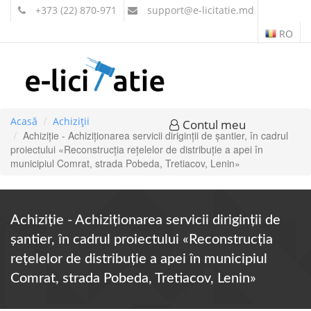
+373 (22) 870-971
support
@e-licitatie.md
RO
Acasă
Achiziții
Contul meu
Achiziție - Achiziţionarea servicii diriginţii de şantier, în cadrul
proiectului «Reconstrucția rețelelor de distribuție a apei în
municipiul Comrat, strada Pobeda, Tretiacov, Lenin»
Achiziție - Achiziţionarea servicii diriginţii de
şantier, în cadrul proiectului «Reconstrucția
rețelelor de distribuție a apei în municipiul
Comrat, strada Pobeda, Tretiacov, Lenin»