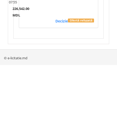
07:55
226,542.00
MDL
Decizie
Ofertă refuzată
© e-licitatie.md