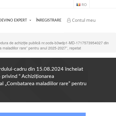
RO
Contul meu
DEVINO EXPERT
ÎNREGISTRARE
procedura de achiziție publică nr.ocds-b3wdp1-MD-1717573954027 din
a maladiilor rare” pentru anul 2025-2027”, repetat
ordului-cadru din 15.08.2024 încheiat
rivind “ Achiziţionarea
nal „Combatarea maladiilor rare” pentru