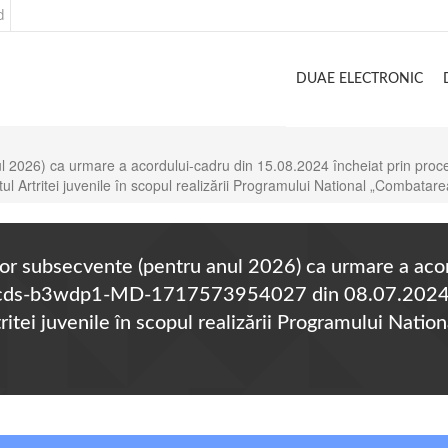
d
DUAE ELECTRONIC
u anul 2026) ca urmare a acordului-cadru din 15.08.2024 încheiat prin 
l Artritei juvenile în scopul realizării Programului National „Combatare
ctelor subsecvente (pentru anul 2026) ca urmare a ac
nr.ocds-b3wdp1-MD-1717573954027 din 08.07.2024 p
tei juvenile în scopul realizării Programului Natio