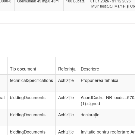
0000-6
Golimumab 45 mg/0.45ml
100 Bucata
01.01.2026 - 31.12.2026
IMSP Institutul Mamei și Co
Tip document
Referința
Descriere
technicalSpecifications
Achiziție
Propunerea tehnică
nat
biddingDocuments
Achiziție
AcordCadru_NR_ocds...570
(1).signed
biddingDocuments
Achiziție
declarație
biddingDocuments
Achiziție
Invitatie pentru reofertare Ar