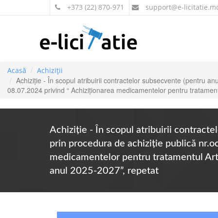
+373 (22) 870-971
support
@e-licitatie.m
Acasă
Achiziții
Achiziție - În scopul atribuirii contractelor subsecvente (pentr
08.07.2024 privind “ Achiziţionarea medicamentelor pentru tratamentu
Achiziție - În scopul atribuirii contra
prin procedura de achiziție publică 
medicamentelor pentru tratamentul Artri
anul 2025-2027”, repetat