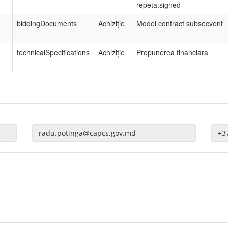
repeta.signed
biddingDocuments
Achiziție
Model contract subsecvent
technicalSpecifications
Achiziție
Propunerea financiara