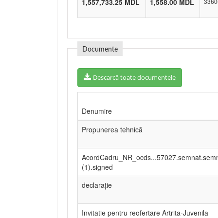
1,557,733.25 MDL
1,558.00 MDL
3360
Documente
Descarcă toate documentele
Denumire
Propunerea tehnică
AcordCadru_NR_ocds...57027.semnat.sem
(1).signed
declarație
Invitatie pentru reofertare Artrita-Juvenila