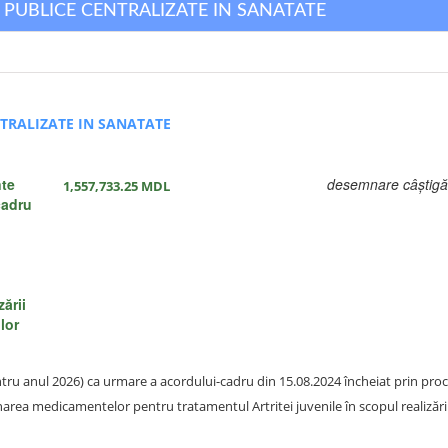
II PUBLICE CENTRALIZATE IN SANATATE
NTRALIZATE IN SANATATE
nte
desemnare câștigă
1,557,733.25
MDL
cadru
zării
lor
entru anul 2026) ca urmare a acordului-cadru din 15.08.2024 încheiat prin pr
narea medicamentelor pentru tratamentul Artritei juvenile în scopul realiză