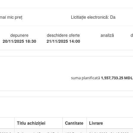
mai mic preț
Licitiație electronică: Da
depunere
deschidere oferte
analiză
d
20/11/2025 18:30
21/11/2025 14:00
suma planificată
1,557,733.25 MDL
Titlu achiziției
Cantitate
Livrare