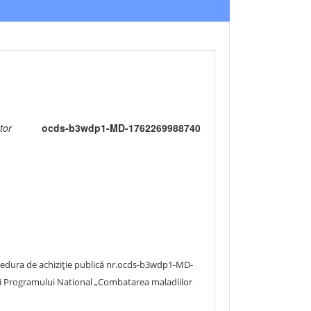
tor
ocds-b3wdp1-MD-1762269988740
ocedura de achiziție publică nr.ocds-b3wdp1-MD-
rii Programului National „Combatarea maladiilor