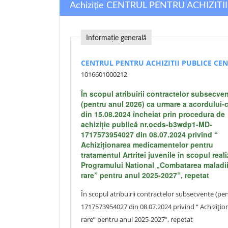
Achiziție CENTRUL PENTRU ACHIZIT
Informație generală
CENTRUL PENTRU ACHIZITII PUBLICE CE
1016601000212
În scopul atribuirii contractelor subsecve
(pentru anul 2026) ca urmare a acordului-
din 15.08.2024 încheiat prin procedura de
achiziție publică nr.ocds-b3wdp1-MD-
1717573954027 din 08.07.2024 privind “
Achiziţionarea medicamentelor pentru
tratamentul Artritei juvenile în scopul reali
Programului National „Combatarea maladii
rare” pentru anul 2025-2027”, repetat
În scopul atribuirii contractelor subsecvente (p
1717573954027 din 08.07.2024 privind “ Achiziţio
rare” pentru anul 2025-2027”, repetat