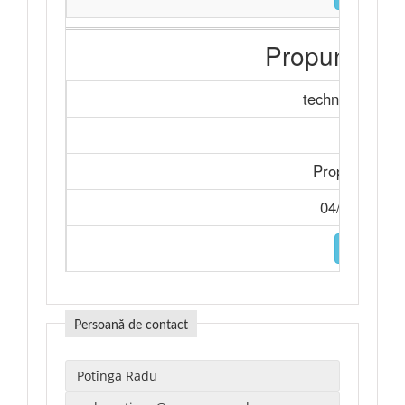
Propunerea 
technicalSpecif
Achiziți
Propunerea t
04/11/2025 
DESCARC
Persoană de contact