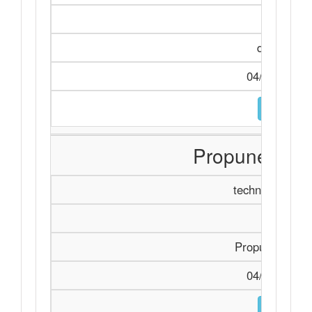
Achiziți
declarație 
04/11/2025 
DESCARC
Propunerea f
technicalSpecif
Achiziți
Propunerea fin
04/11/2025 
DESCARC