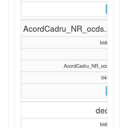
DESCARC
AcordCadru_NR_ocds...9535
biddingDocu
Achiziți
AcordCadru_NR_ocds...95357.
04/11/2025 
DESCARC
declarați
biddingDocu