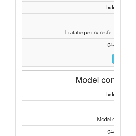
biddingDocu
Achiziți
Invitatie pentru reofertare W. 
04/11/2025 
DESCARC
Model contract
biddingDocu
Achiziți
Model contract s
04/11/2025 