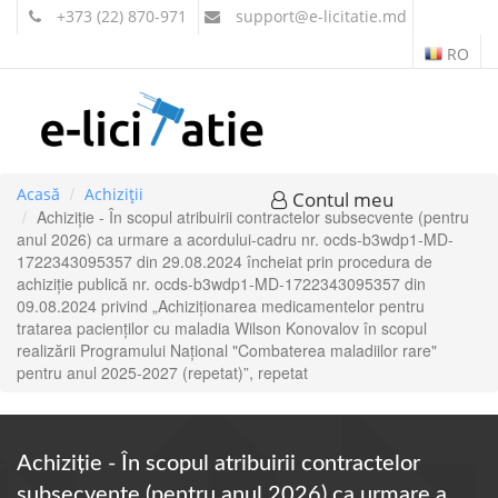
+373 (22) 870-971
support
@e-licitatie.md
RO
Acasă
Achiziții
Contul meu
Achiziție - În scopul atribuirii contractelor subsecvente (pentru
anul 2026) ca urmare a acordului-cadru nr. ocds-b3wdp1-MD-
1722343095357 din 29.08.2024 încheiat prin procedura de
achiziție publică nr. ocds-b3wdp1-MD-1722343095357 din
09.08.2024 privind „Achiziţionarea medicamentelor pentru
tratarea pacienților cu maladia Wilson Konovalov în scopul
realizării Programului Național "Combaterea maladiilor rare"
pentru anul 2025-2027 (repetat)”, repetat
Achiziție - În scopul atribuirii contractelor
subsecvente (pentru anul 2026) ca urmare a