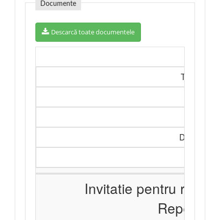
Documente
Descarcă toate documentele
Denumir
Tip docum
Referinț
Descrier
Data public
Descarc
Invitatie pentru reofe
Repetat.s