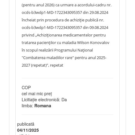
(pentru anul 2026) ca urmare a acordului-cadru nr.
ocds-b3wdp1-MD-1722343095357 din 29.08.2024
încheiat prin procedura de achiziție publică nr.
ocds-b3wdp1-MD-1722343095357 din 09.08.2024
privind „Achiziţionarea medicamentelor pentru
tratarea pacienților cu maladia Wilson Konovalov
în scopul realizării Programului Național
"Combaterea maladiilor rare" pentru anul 2025-
2027 (repetat)”, repetat
COP
cel mai mic preț
Licitiație electronică: Da
limba:
Romana
publicată
04/11/2025