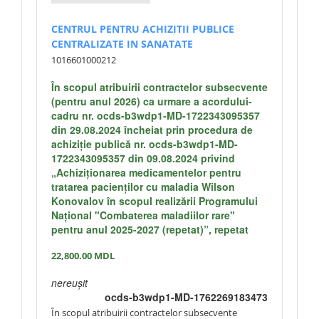
CENTRUL PENTRU ACHIZITII PUBLICE
CENTRALIZATE IN SANATATE
1016601000212
În scopul atribuirii contractelor subsecvente
(pentru anul 2026) ca urmare a acordului-
cadru nr. ocds-b3wdp1-MD-1722343095357
din 29.08.2024 încheiat prin procedura de
achiziție publică nr. ocds-b3wdp1-MD-
1722343095357 din 09.08.2024 privind
„Achiziţionarea medicamentelor pentru
tratarea pacienților cu maladia Wilson
Konovalov în scopul realizării Programului
Național "Combaterea maladiilor rare"
pentru anul 2025-2027 (repetat)”, repetat
22,800.00
MDL
nereușit
ocds-b3wdp1-MD-1762269183473
În scopul atribuirii contractelor subsecvente