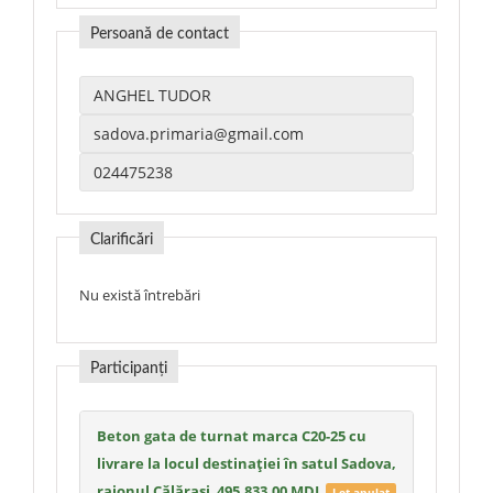
Persoană de contact
Clarificări
Nu există întrebări
Participanți
Beton gata de turnat marca C20-25 cu
livrare la locul destinației în satul Sadova,
raionul Călărași
495,833.00 MDL
Lot anulat