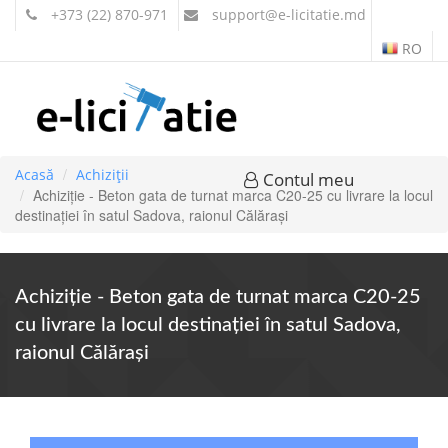
+373 (22) 870-971
support
@e-licitatie.md
RO
Acasă
Achiziții
Contul meu
Achiziție - Beton gata de turnat marca C20-25 cu livrare la locul
destinației în satul Sadova, raionul Călărași
Achiziție - Beton gata de turnat marca C20-25
cu livrare la locul destinației în satul Sadova,
raionul Călărași