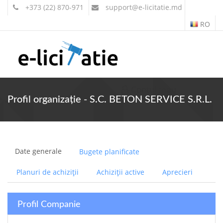
+373 (22) 870-971
support
@e-licitatie.md
RO
Contul meu
Profil organizație - S.C. BETON SERVICE S.R.L.
Date generale
Bugete planificate
Planuri de achiziții
Achiziții active
Aprecieri
Profil Companie