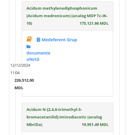
Acidum methylenediphosphonicum
(Acidum medronicum) (analog MDP Tc-IK-
10)
175,121.86 MDL
Medeferent Grup
documente
ofertă
12/12/2024
11:04
226,512.00
MDL
Acidum N-[2,4,6-trimethyl-3-
bromacetanilid]-iminodiacetic (analog
MbriDa)
19,951.49 MDL