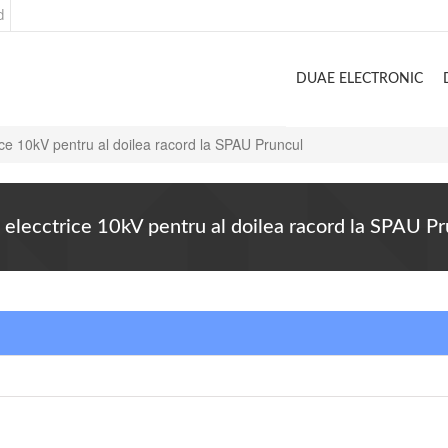
d
DUAE ELECTRONIC
trice 10kV pentru al doilea racord la SPAU Pruncul
iei elecctrice 10kV pentru al doilea racord la SPAU P