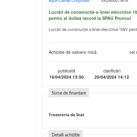
Apă-Canal Chişinău
1002600015876
Lucrări de construcție a liniei elecctrice 1
pentru al doilea racord la SPAU Pruncul
Lucrări de construcție a liniei elecctrice 10kV pe
Achiziție de valoare mică
cel 
publicată
clarificări
16/04/2024 13:50
20/04/2024 14:12
Surse de finanțare
Trezoreria de Stat
Detalii achiziție