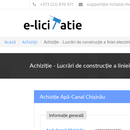
+373 (22) 870-971
support
@e-licitatie.m
Achiziție - Lucrări de construcție a liniei elecc
Acasă
Achiziții
Achiziție - Lucrări de construcție a lin
Achiziție Apă-Canal Chişinău
Informație generală