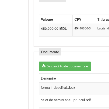
Valoare
CPV
Titlu ac
450,000.00 MDL
45440000-3
Lucrări d
Documente
Descarcă toate documentele
Denumire
forma 1 descifrat.docx
caiet de sarcini spau pruncul.pdf