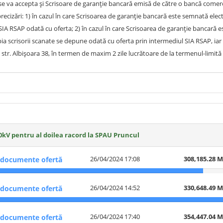
 se va accepta și Scrisoare de garanție bancară emisă de către o bancă comerci
recizări: 1) în cazul în care Scrisoarea de garanție bancară este semnată elec
SIA RSAP odată cu oferta; 2) în cazul în care Scrisoarea de garanție bancară 
a scrisorii scanate se depune odată cu oferta prin intermediul SIA RSAP, iar 
, str. Albișoara 38, în termen de maxim 2 zile lucrătoare de la termenul-limit
 10kV pentru al doilea racord la SPAU Pruncul
26/04/2024 17:08
308,185.28 
documente ofertă
26/04/2024 14:52
330,648.49 
documente ofertă
26/04/2024 17:40
354,447.04 
documente ofertă