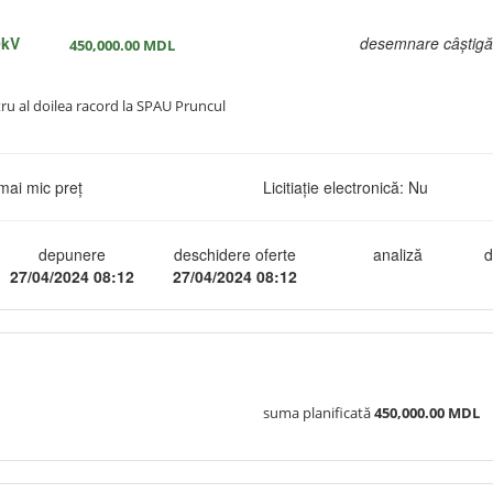
0kV
desemnare câștigă
450,000.00
MDL
ntru al doilea racord la SPAU Pruncul
mai mic preț
Licitiație electronică: Nu
depunere
deschidere oferte
analiză
d
27/04/2024 08:12
27/04/2024 08:12
suma planificată
450,000.00 MDL