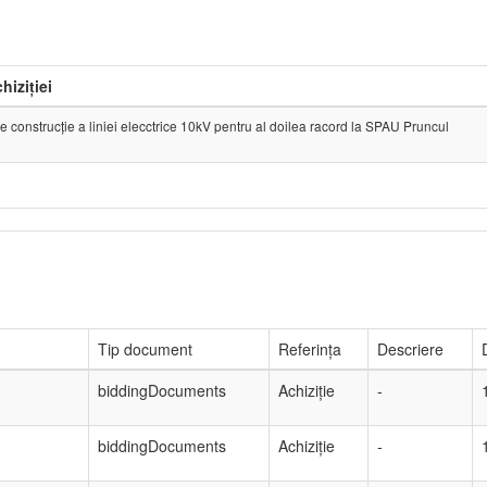
hiziției
e construcție a liniei elecctrice 10kV pentru al doilea racord la SPAU Pruncul
Tip document
Referința
Descriere
biddingDocuments
Achiziție
-
biddingDocuments
Achiziție
-