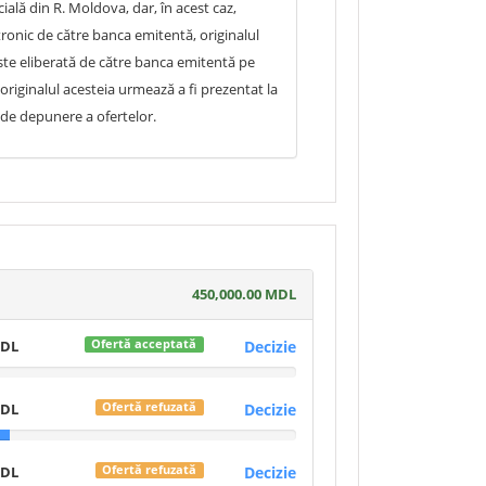
ală din R. Moldova, dar, în acest caz,
tronic de către banca emitentă, originalul
este eliberată de către banca emitentă pe
originalul acesteia urmează a fi prezentat la
ă de depunere a ofertelor.
450,000.00 MDL
MDL
Decizie
Ofertă acceptată
MDL
Decizie
Ofertă refuzată
MDL
Decizie
Ofertă refuzată