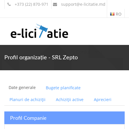
+373 (22) 870-971
support
@e-licitatie.md
RO
Contul meu
Profil organizație - SRL Zepto
Date generale
Bugete planificate
Planuri de achiziții
Achiziții active
Aprecieri
Profil Companie