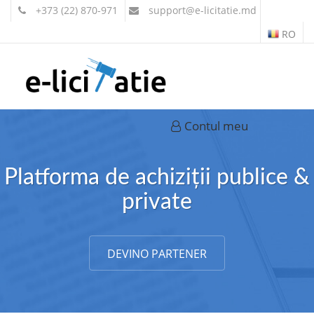
+373 (22) 870-971
support
@e-licitatie.md
RO
Contul meu
Platforma de achiziții publice &
private
DEVINO PARTENER