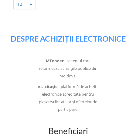
12
»
DESPRE ACHIZIȚII ELECTRONICE
MTender
- sistemul care
reformează achizițiile publice din
Moldova.
e-Licitație
- platformă de achiziții
electronice acreditată pentru
plasarea licitațiilor și ofertelor de
participare.
Beneficiari