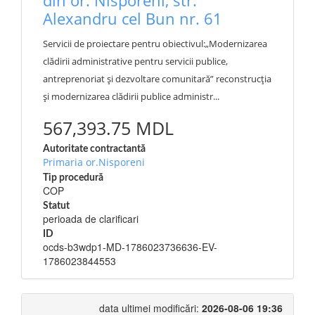
din or. Nisporeni, str.
Alexandru cel Bun nr. 61
Servicii de proiectare pentru obiectivul:„Modernizarea
clădirii administrative pentru servicii publice,
antreprenoriat și dezvoltare comunitară” reconstrucția
și modernizarea clădirii publice administr...
567,393.75 MDL
Autoritate contractantă
Primaria or.Nisporeni
Tip procedură
COP
Statut
perioada de clarificari
ID
ocds-b3wdp1-MD-1786023736636-EV-
1786023844553
data ultimei modificări:
2026-08-06 19:36