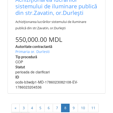
sistemului de iluminare publică
din str.Zavatin, or.Durlești
Achiziționarea lucrărilor sistemului de iluminare
publică din str.Zavatin, or.Durlești
550,000.00 MDL
Autoritate contractantă
Primaria or. Durlesti
Tip procedură
COP
Statut
perioada de clarificari
ID
ocds-b3wdp1-MD-1786023082108-EV-
1786023204536
«
3
4
5
6
7
8
9
10
11