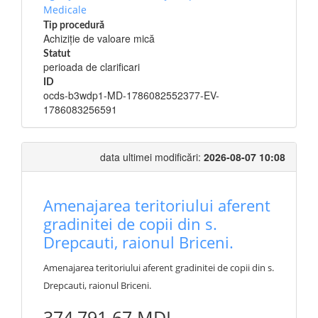
Medicale
Tip procedură
Achiziție de valoare mică
Statut
perioada de clarificari
ID
ocds-b3wdp1-MD-1786082552377-EV-
1786083256591
data ultimei modificări:
2026-08-07 10:08
Amenajarea teritoriului aferent
gradinitei de copii din s.
Drepcauti, raionul Briceni.
Amenajarea teritoriului aferent gradinitei de copii din s.
Drepcauti, raionul Briceni.
374,791.67 MDL