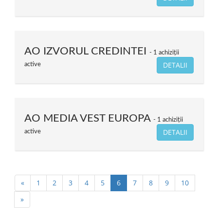
AO IZVORUL CREDINTEI
1 achiziții
DETALII
active
AO MEDIA VEST EUROPA
1 achiziții
DETALII
active
«
1
2
3
4
5
6
7
8
9
10
»