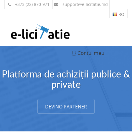
+373 (22) 870-971
support
@e-licitatie.md
RO
Contul meu
Platforma de achiziții publice &
private
DEVINO PARTENER