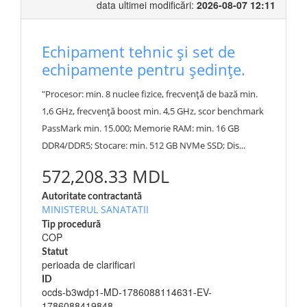
data ultimei modificări:
2026-08-07 12:11
Echipament tehnic și set de
echipamente pentru ședințe.
"Procesor: min. 8 nuclee fizice, frecvență de bază min.
1,6 GHz, frecvență boost min. 4,5 GHz, scor benchmark
PassMark min. 15.000; Memorie RAM: min. 16 GB
DDR4/DDR5; Stocare: min. 512 GB NVMe SSD; Dis...
572,208.33 MDL
Autoritate contractantă
MINISTERUL SANATATII
Tip procedură
COP
Statut
perioada de clarificari
ID
ocds-b3wdp1-MD-1786088114631-EV-
1786088419848