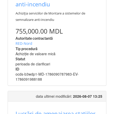
anti-incendiu
Achiziția serviciilor de Montare a sistemelor de
semnalizare anti-incendiu
755,000.00 MDL
Autoritate contractantă
RED-Nord
Tip procedură
Achiziție de valoare mică
Statut
perioada de clarificari
ID
ocds-b3wdp1-MD-1786090787983-EV-
1786091988188
data ultimei modificări:
2026-08-07 13:25
Lucrări de amenajarea stațiilor