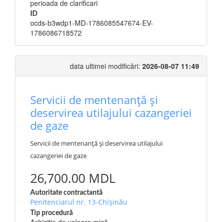
perioada de clarificari
ID
ocds-b3wdp1-MD-1786085547674-EV-
1786086718572
data ultimei modificări:
2026-08-07 11:49
Servicii de mentenanță și
deservirea utilajului cazangeriei
de gaze
Servicii de mentenanță și deservirea utilajului
cazangeriei de gaze
26,700.00 MDL
Autoritate contractantă
Penitenciarul nr. 13-Chișinău
Tip procedură