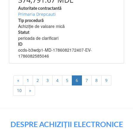
Autoritate contractantă
Primaria Drepcauti
Tip procedură
Achiziție de valoare mică
Statut
perioada de clarificari
ID
ocds-b3wdp1-MD-1786082172407-EV-
1786082585046
«
1
2
3
4
5
6
7
8
9
10
»
DESPRE ACHIZIȚII ELECTRONICE