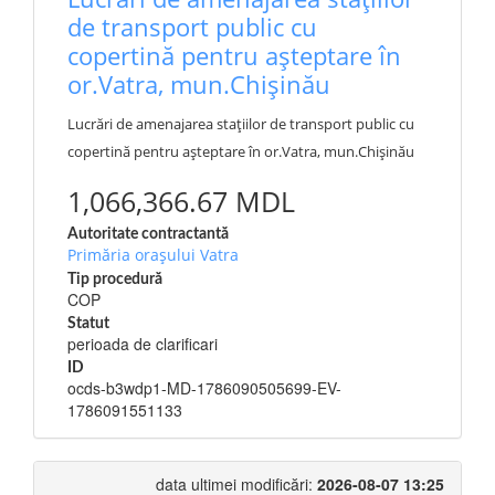
de transport public cu
copertină pentru așteptare în
or.Vatra, mun.Chișinău
Lucrări de amenajarea stațiilor de transport public cu
copertină pentru așteptare în or.Vatra, mun.Chișinău
1,066,366.67 MDL
Autoritate contractantă
Primăria orașului Vatra
Tip procedură
COP
Statut
perioada de clarificari
ID
ocds-b3wdp1-MD-1786090505699-EV-
1786091551133
data ultimei modificări:
2026-08-07 13:25