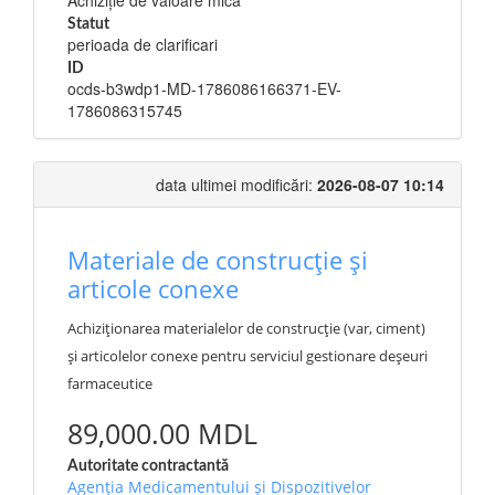
Achiziție de valoare mică
Statut
perioada de clarificari
ID
ocds-b3wdp1-MD-1786086166371-EV-
1786086315745
data ultimei modificări:
2026-08-07 10:14
Materiale de construcție și
articole conexe
Achiziționarea materialelor de construcție (var, ciment)
și articolelor conexe pentru serviciul gestionare deșeuri
farmaceutice
89,000.00 MDL
Autoritate contractantă
Agenția Medicamentului și Dispozitivelor