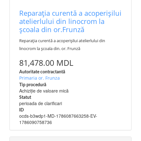
Reparația curentă a acoperișilui
atelierlului din linocrom la
școala din or.Frunză
Reparația curentă a acoperișilui atelierlului din
linocrom la școala din. or. Frunză
81,478.00 MDL
Autoritate contractantă
Primaria or. Frunza
Tip procedură
Achiziție de valoare mică
Statut
perioada de clarificari
ID
ocds-b3wdp1-MD-1786087663258-EV-
1786090758736