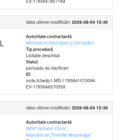
EV-1785847857184
data ultimei modificări:
2026-08-04 15:46
Autoritate contractantă
L
Ministerul Educației și Cercetării
Tip procedură
Licitație deschisă
Statut
perioada de clarificari
ID
ocds-b3wdp1-MD-1785841070096-
EV-1785846570559
data ultimei modificări:
2026-08-04 15:38
Autoritate contractantă
IMSP Spitalul Clinic
Republican„Timofei Moșneaga”