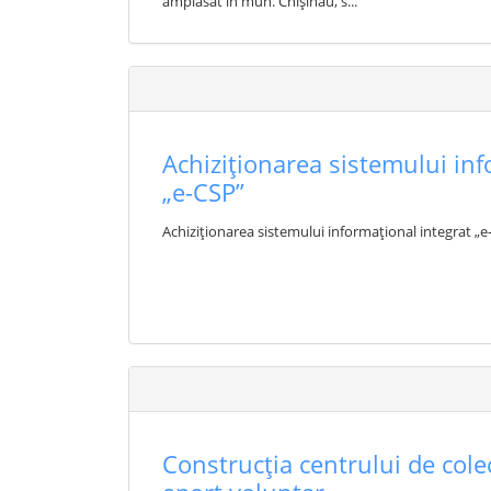
amplasat în mun. Chișinău, s...
Achiziționarea sistemului inf
„e-CSP”
Achiziționarea sistemului informațional integrat „e
Construcția centrului de cole