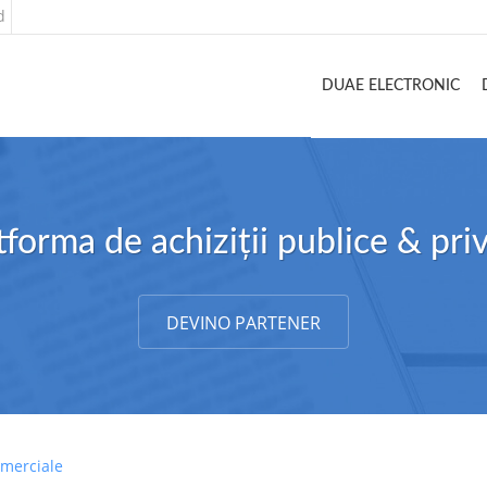
d
DUAE ELECTRONIC
tforma de achiziții publice & pri
DEVINO PARTENER
omerciale