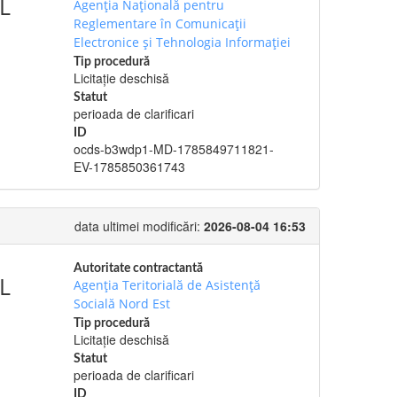
L
Agenția Națională pentru
Reglementare în Comunicații
Electronice și Tehnologia Informației
Tip procedură
Licitație deschisă
Statut
perioada de clarificari
ID
ocds-b3wdp1-MD-1785849711821-
EV-1785850361743
data ultimei modificări:
2026-08-04 16:53
Autoritate contractantă
L
Agenția Teritorială de Asistență
Socială Nord Est
Tip procedură
Licitație deschisă
Statut
perioada de clarificari
ID