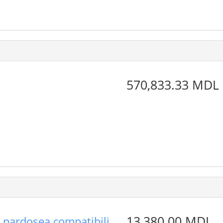
570,833.33 MDL
13,380.00 MDL
u pardosea compatibili