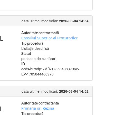
data ultimei modificări:
2026-08-04 14:54
Autoritate contractantă
L
Consiliul Superior al Procurorilor
Tip procedură
Licitație deschisă
Statut
perioada de clarificari
ID
ocds-b3wdp1-MD-1785843837962-
EV-1785844460970
data ultimei modificări:
2026-08-04 14:52
Autoritate contractantă
L
Primaria or. Rezina
Tip procedură