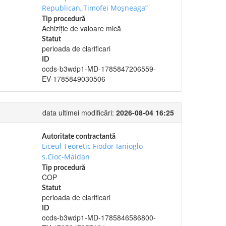
Republican„Timofei Moșneaga”
Tip procedură
Achiziție de valoare mică
Statut
perioada de clarificari
ID
ocds-b3wdp1-MD-1785847206559-
EV-1785849030506
data ultimei modificări:
2026-08-04 16:25
Autoritate contractantă
Liceul Teoretic Fiodor Ianioglo
s.Cioc-Maidan
Tip procedură
COP
Statut
perioada de clarificari
ID
ocds-b3wdp1-MD-1785846586800-