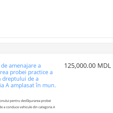
125,000.00 MDL
ri de amenajare a
rea probei practice a
 dreptului de a
ia A amplasat în mun.
igonului pentru desfășurarea probei
de a conduce vehicule din categoria A