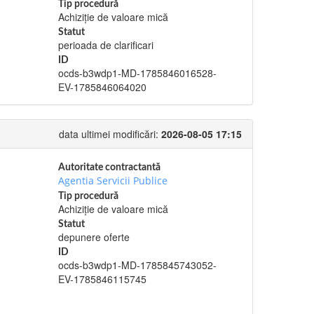
Tip procedură
Achiziție de valoare mică
Statut
perioada de clarificari
ID
ocds-b3wdp1-MD-1785846016528-
EV-1785846064020
data ultimei modificări:
2026-08-05 17:15
Autoritate contractantă
Agentia Servicii Publice
Tip procedură
Achiziție de valoare mică
Statut
depunere oferte
ID
ocds-b3wdp1-MD-1785845743052-
EV-1785846115745