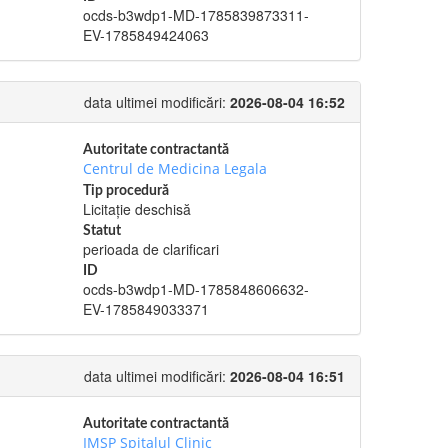
ocds-b3wdp1-MD-1785839873311-
EV-1785849424063
data ultimei modificări:
2026-08-04 16:52
Autoritate contractantă
Centrul de Medicina Legala
Tip procedură
Licitație deschisă
Statut
perioada de clarificari
ID
ocds-b3wdp1-MD-1785848606632-
EV-1785849033371
data ultimei modificări:
2026-08-04 16:51
Autoritate contractantă
IMSP Spitalul Clinic