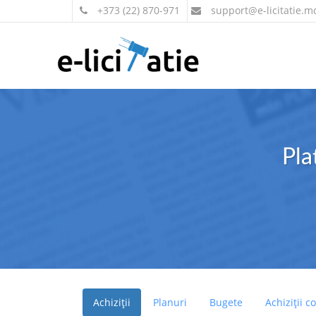
+373 (22) 870-971
support
@e-licitatie.m
Pla
Achiziții
Planuri
Bugete
Achiziții c