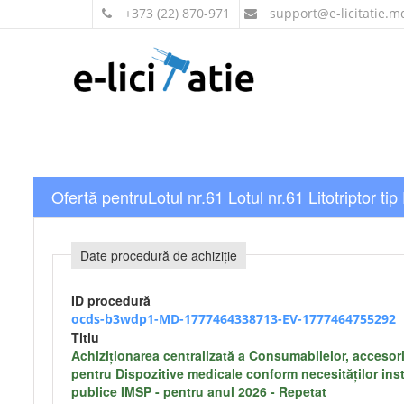
+373 (22) 870-971
support
@e-licitatie.m
Ofertă pentruLotul nr.61 Lotul nr.61 Litotriptor ti
Date procedură de achiziție
ID procedură
ocds-b3wdp1-MD-1777464338713-EV-1777464755292
Titlu
Achiziţionarea centralizată a Consumabilelor, accesori
pentru Dispozitive medicale conform necesităților inst
publice IMSP - pentru anul 2026 - Repetat