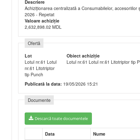
Descriere
Achiziţionarea centralizată a Consumabilelor, accesoriilor 
2026 - Repetat
Valoare achiziție
2,632,898.02 MDL
Ofertă
Lot
Obiect achiziție
Lotul nr.61 Lotul
Lotul nr.61 Lotul nr.61 Litotriptor tip
nr.61 Litotriptor
tip Punch
Publicată la data:
19/05/2026 15:21
Documente
Descarcă toate documentele
Data
Nume