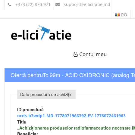
+373 (22) 870-971
support
@e-licitatie.md
RO
Contul meu
Ofertă pentruTc 99m - ACID OXIDRONIC (analog 
Date procedură de achiziție
ID procedură
ocds-b3wdp1-MD-1778071966392-EV-1778072461963
Titlu
„Achiziționarea produselor radiofarmaceutice necesare I
Beneficiar