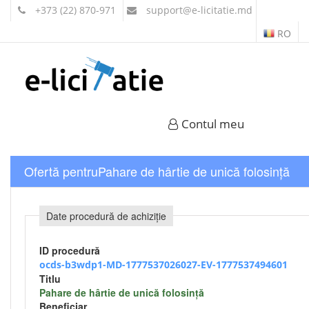
+373 (22) 870-971
support
@e-licitatie.md
RO
Contul meu
Ofertă pentruPahare de hârtie de unică folosință
Date procedură de achiziție
ID procedură
ocds-b3wdp1-MD-1777537026027-EV-1777537494601
Titlu
Pahare de hârtie de unică folosință
Beneficiar