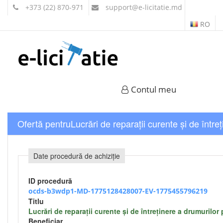
+373 (22) 870-971
support
@e-licitatie.md
RO
Contul meu
Ofertă pentruLucrări de reparații curente și de între
Date procedură de achiziție
ID procedură
ocds-b3wdp1-MD-1775128428007-EV-1775455796219
Titlu
Lucrări de reparații curente și de întreținere a drumurilor
Beneficiar