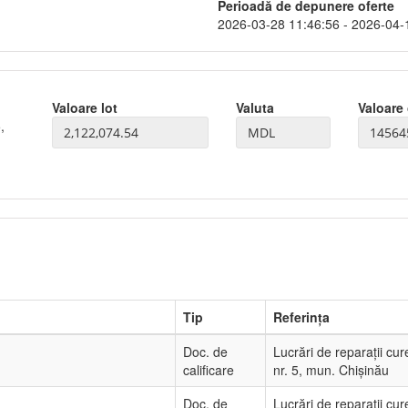
Perioadă de depunere oferte
2026-03-28 11:46:56 - 2026-04-
Valoare lot
Valuta
Valoare 
,
Tip
Referința
Doc. de
Lucrări de reparații cur
calificare
nr. 5, mun. Chișinău
Doc. de
Lucrări de reparații cur