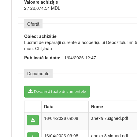
Valoare achiziție
2,122,074.54 MDL
Ofertă
Obiect achiziție
Lucrări de reparații curente a acoperișului Depozitului nr. 5
mun. Chișinău
Publicată la data:
11/04/2026 12:47
Documente
Descarcă toate documentele
Data
Nume
16/04/2026 09:08
anexa 7.signed.pdf
16/04/2026 09:08
anexa 8.signed.pdf