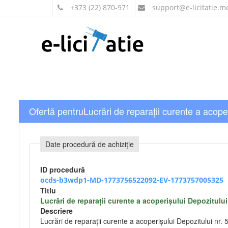
+373 (22) 870-971
support
@e-licitatie.m
Ofertă pentruLucrări de reparații curente a acope
Date procedură de achiziție
ID procedură
ocds-b3wdp1-MD-1773756522092-EV-1773757005325
Titlu
Lucrări de reparații curente a acoperișului Depozitului
Descriere
Lucrări de reparații curente a acoperișului Depozitului nr.