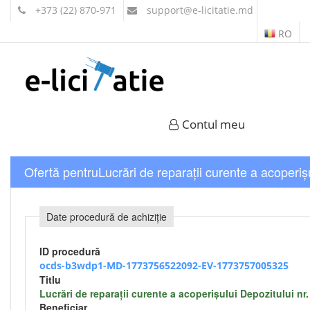
+373 (22) 870-971
support
@e-licitatie.md
RO
Contul meu
Ofertă pentruLucrări de reparații curente a acoperiș
Date procedură de achiziție
ID procedură
ocds-b3wdp1-MD-1773756522092-EV-1773757005325
Titlu
Lucrări de reparații curente a acoperișului Depozitului nr
Beneficiar