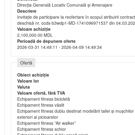
Direcţia Generală Locativ Comunală şi Amenajare
Descriere
Invitație de participare la reofertare în scopul atribuirii contr
deschisă nr. ocds-b3wdp1-MD-1741096971537 din 04.03.20
Valoare achiziție
2,100,000.00 MDL
Perioadă de depunere oferte
2026-03-31 14:49:11 - 2026-04-09 14:49:34
Ofertă
Obiect achiziție
Valoare lot
Valuta
Valoare ofertă, fără TVA
Echipament fitness bicicletă
Echipament fitness vâslit
Echipament fitness dublu destinat modelării taliei și mușchilor
exteriori ai picioarelor
Echipament fitness ”Air walker”
Echipament fitness schior