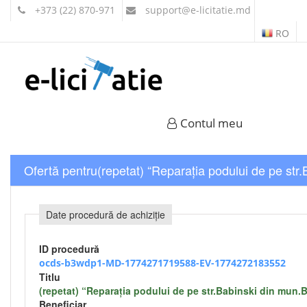
+373 (22) 870-971
support
@e-licitatie.md
RO
Contul meu
Ofertă pentru(repetat) “Reparația podului de pe str.B
Date procedură de achiziție
ID procedură
ocds-b3wdp1-MD-1774271719588-EV-1774272183552
Titlu
(repetat) “Reparația podului de pe str.Babinski din mun.Bă
Beneficiar