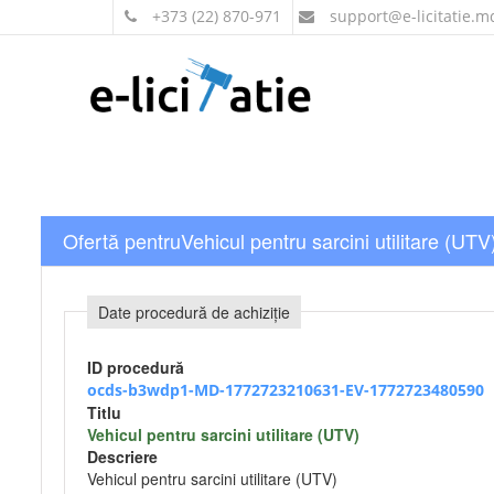
+373 (22) 870-971
support
@e-licitatie.m
Ofertă pentruVehicul pentru sarcini utilitare (UTV
Date procedură de achiziție
ID procedură
ocds-b3wdp1-MD-1772723210631-EV-1772723480590
Titlu
Vehicul pentru sarcini utilitare (UTV)
Descriere
Vehicul pentru sarcini utilitare (UTV)