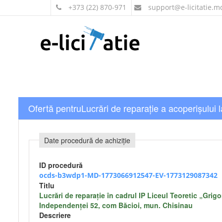
+373 (22) 870-971
support
@e-licitatie.m
Ofertă pentruLucrări de reparație a acoperișului 
Date procedură de achiziție
ID procedură
ocds-b3wdp1-MD-1773066912547-EV-1773129087342
Titlu
Lucrări de reparație în cadrul IP Liceul Teoretic „Grigor
Independenței 52, com Băcioi, mun. Chisinau
Descriere