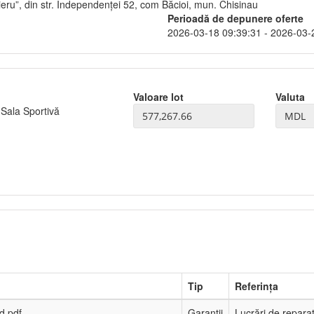
Vieru”, din str. Independenței 52, com Băcioi, mun. Chisinau
Perioadă de depunere oferte
2026-03-18 09:39:31 - 2026-03-
Valoare lot
Valuta
 Sala Sportivă
Tip
Referința
d.pdf
Garanții
Lucrări de reparaț