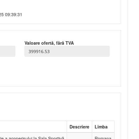
25 09:39:31
Valoare ofertă, fără TVA
Descriere
Limba
ie a acoperișului la Sala Sportivă
-
Romana