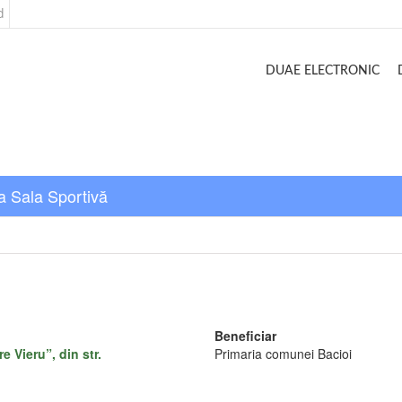
d
DUAE ELECTRONIC
la Sala Sportivă
Beneficiar
e Vieru”, din str.
Primaria comunei Bacioi