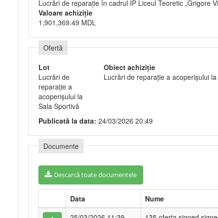
Lucrări de reparație în cadrul IP Liceul Teoretic „Grigore 
Valoare achiziție
1,901,369.49 MDL
Ofertă
Lot
Obiect achiziție
Lucrări de
Lucrări de reparație a acoperișului la
reparație a
acoperișului la
Sala Sportivă
Publicată la data:
24/03/2026 20:49
Documente
Descarcă toate documentele
Data
Nume
25/03/2026 11:39
135 oferta.signed.signe