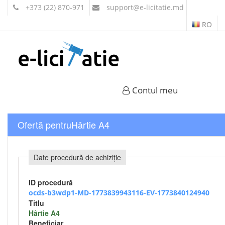
+373 (22) 870-971
support
@e-licitatie.md
RO
Contul meu
Ofertă pentruHârtie A4
Date procedură de achiziție
ID procedură
ocds-b3wdp1-MD-1773839943116-EV-1773840124940
Titlu
Hârtie A4
Beneficiar