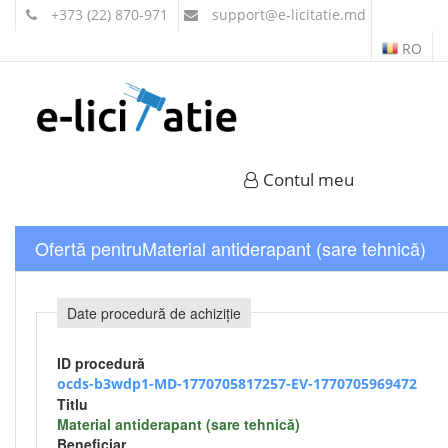
+373 (22) 870-971
support
@e-licitatie.md
RO
Contul meu
Ofertă pentruMaterial antiderapant (sare tehnică)
Date procedură de achiziție
ID procedură
ocds-b3wdp1-MD-1770705817257-EV-1770705969472
Titlu
Material antiderapant (sare tehnică)
Beneficiar