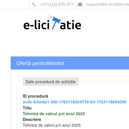
+373 (22) 870-971
support
@e-licitatie.m
Ofertă pentruMonitor
Date procedură de achiziție
ID procedură
ocds-b3wdp1-MD-1763118304719-EV-1763118694209
Titlu
Tehnica de calcul p/n anul 2025
Descriere
Tehnica de calcul p/n anul 2025