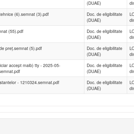
(DUAE)
di
 tehnice (6).semnat (3).pdf
Doc. de eligibilitate
LO
(DUAE)
di
mnat (55).pdf
Doc. de eligibilitate
LO
(DUAE)
di
 de preț.semnat (5).pdf
Doc. de eligibilitate
LO
(DUAE)
di
iciar accept maib) tty - 2025-05-
Doc. de eligibilitate
LO
semnat.pdf
(DUAE)
di
 restantelor - 1210324.semnat.pdf
Doc. de eligibilitate
LO
(DUAE)
di