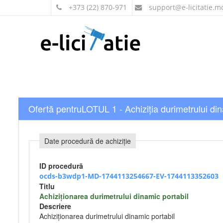
+373 (22) 870-971
support
@e-licitatie.m
Ofertă pentruLOTUL 1 - Achiziţia durimetrului din
Date procedură de achiziție
ID procedură
ocds-b3wdp1-MD-1744113254667-EV-1744113352603
Titlu
Achiziționarea durimetrului dinamic portabil
Descriere
Achiziționarea durimetrului dinamic portabil