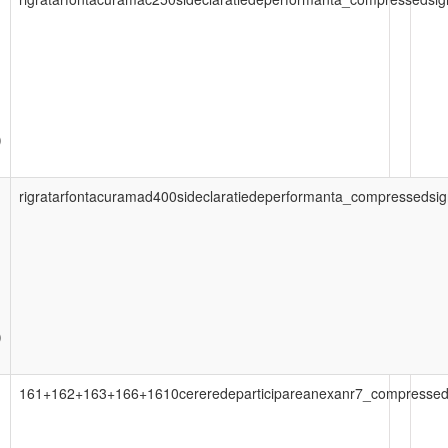
)
rigratarfontacuramad400sideclaratiedeperformanta_compressedsig
)
161+162+163+166+1610cereredeparticipareanexanr7_compressed