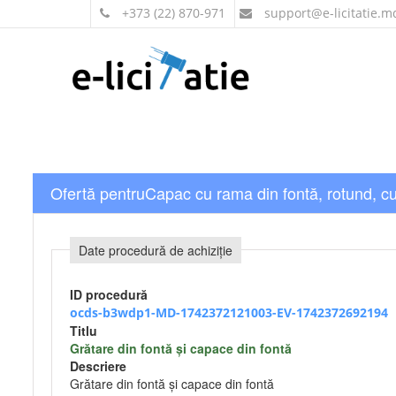
+373 (22) 870-971
support
@e-licitatie.m
Ofertă pentruCapac cu rama din fontă, rotund, c
Date procedură de achiziție
ID procedură
ocds-b3wdp1-MD-1742372121003-EV-1742372692194
Titlu
Grătare din fontă și capace din fontă
Descriere
Grătare din fontă și capace din fontă