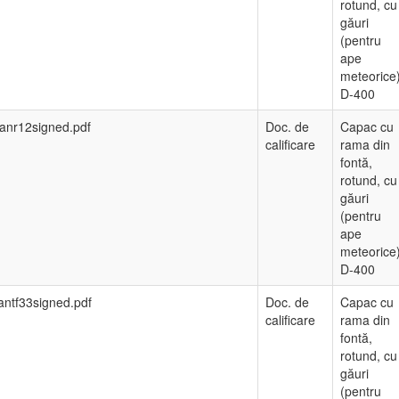
rotund, cu
găuri
(pentru
ape
meteorice
D-400
anr12signed.pdf
Doc. de
Capac cu
calificare
rama din
fontă,
rotund, cu
găuri
(pentru
ape
meteorice
D-400
antf33signed.pdf
Doc. de
Capac cu
calificare
rama din
fontă,
rotund, cu
găuri
(pentru