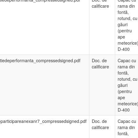
calificare
rama din
fontă,
rotund, cu
găuri
(pentru
ape
meteorice
D-400
atiedeperformanta_compressedsigned.pdf
Doc. de
Capac cu
calificare
rama din
fontă,
rotund, cu
găuri
(pentru
ape
meteorice
D-400
articipareanexanr7_compressedsigned.pdf
Doc. de
Capac cu
calificare
rama din
fontă,