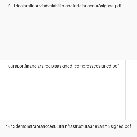
1611declaratieprivindvalabilitateaoferteianexanr8signed.pdf
)
169raportfinanciarsirecipisasigned_compressedsigned.pdf
)
1613demonstrareaaccesuluilainfrastructuraanexanr13signed.pdf