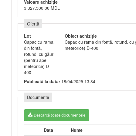
Valoare achiziție
3,327,500.00 MDL
Ofertă
Lot
Obiect achiziție
Capac cu rama
Capac cu rama din fontă, rotund, cu 
din fontă,
meteorice) D-400
rotund, cu găuri
(pentru ape
meteorice) D-
400
Publicată la data:
18/04/2025 13:34
Documente
Descarcă toate documentele
Data
Nume