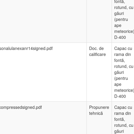
fontă,
rotund, cu
găuri
(pentru
ape
meteorice
D-400
sonalulanexanr14signed.pdf
Doc. de
Capac cu
calificare
rama din
fontă,
rotund, cu
găuri
(pentru
ape
meteorice
D-400
_compressedsigned.pdf
Propunere
Capac cu
tehnică
rama din
fontă,
rotund, cu
găuri