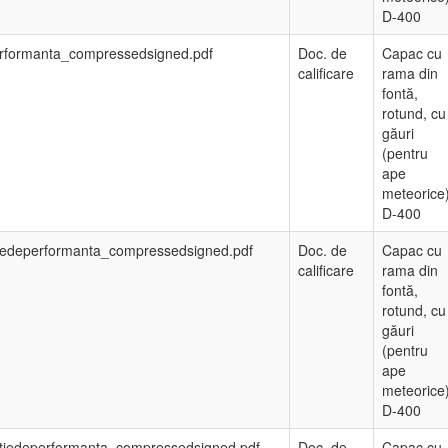
D-400
erformanta_compressedsigned.pdf
Doc. de
Capac cu
calificare
rama din
fontă,
rotund, cu
găuri
(pentru
ape
meteorice
D-400
atiedeperformanta_compressedsigned.pdf
Doc. de
Capac cu
calificare
rama din
fontă,
rotund, cu
găuri
(pentru
ape
meteorice
D-400
atiedeperformanta_compressedsigned.pdf
Doc. de
Capac cu