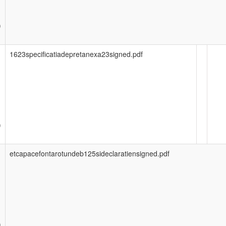
)
1623specificatiadepretanexa23signed.pdf
)
etcapacefontarotundeb125sideclaratiensigned.pdf
)