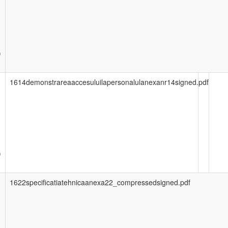
)
1614demonstrareaaccesuluilapersonalulanexanr14signed.pdf
)
1622specificatiatehnicaanexa22_compressedsigned.pdf