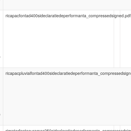
ricapacfontad400sideclaratiedeperformanta_compressedsigned.pdf
)
ricapacpluvialfontad400sideclaratiedeperformanta_compressedsign
)
rigratarfontacuramac250sideclaratiedeperformanta_compressedsig