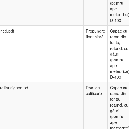
(pentru
ape
meteorice
D-400
gned.pdf
Propunere
Capac cu
financiară
rama din
fontă,
rotund, cu
găuri
(pentru
ape
meteorice
D-400
ratiensigned.pdf
Doc. de
Capac cu
calificare
rama din
fontă,
rotund, cu
găuri
(pentru
ape
meteorice