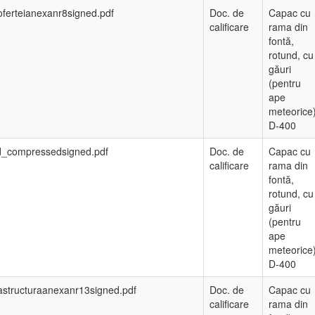
aoferteianexanr8signed.pdf
Doc. de
Capac cu
calificare
rama din
fontă,
rotund, cu
găuri
(pentru
ape
meteorice
D-400
ed_compressedsigned.pdf
Doc. de
Capac cu
calificare
rama din
fontă,
rotund, cu
găuri
(pentru
ape
meteorice
D-400
astructuraanexanr13signed.pdf
Doc. de
Capac cu
calificare
rama din