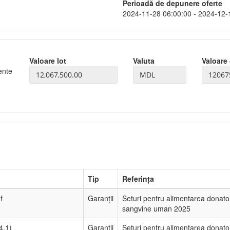
Perioadă de depunere oferte
2024-11-28 06:00:00 - 2024-12-
Valoare lot
Valuta
Valoare 
ente
Tip
Referința
f
Garanții
Seturi pentru alimentarea donato
sangvine uman 2025
4.1)
Garanții
Seturi pentru alimentarea donato