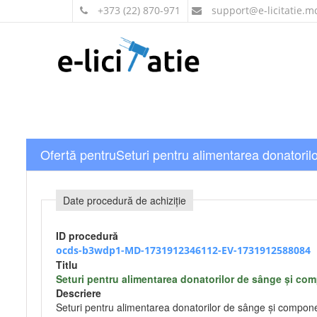
+373 (22) 870-971
support
@e-licitatie.m
Ofertă pentruSeturi pentru alimentarea donator
Date procedură de achiziție
ID procedură
ocds-b3wdp1-MD-1731912346112-EV-1731912588084
Titlu
Seturi pentru alimentarea donatorilor de sânge și c
Descriere
Seturi pentru alimentarea donatorilor de sânge și compo