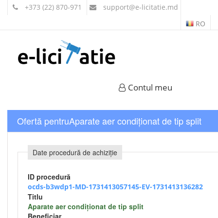
+373 (22) 870-971
support
@e-licitatie.md
RO
Contul meu
Ofertă pentruAparate aer condiționat de tip split
Date procedură de achiziție
ID procedură
ocds-b3wdp1-MD-1731413057145-EV-1731413136282
Titlu
Aparate aer condiționat de tip split
Beneficiar