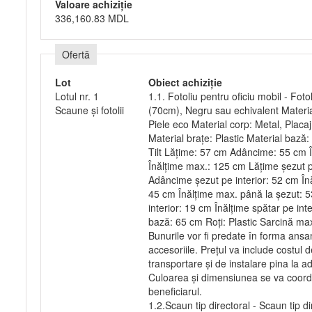
Valoare achiziție
336,160.83 MDL
Ofertă
Lot
Obiect achiziție
Lotul nr. 1
1.1. Fotoliu pentru oficiu mobil - Fot
Scaune și fotolii
(70cm), Negru sau echivalent Material 
Piele eco Material corp: Metal, Placa
Material brațe: Plastic Material baz
Tilt Lățime: 57 cm Adâncime: 55 cm 
Înălțime max.: 125 cm Lățime șezut p
Adâncime șezut pe interior: 52 cm Înă
45 cm Înălțime max. până la șezut: 5
interior: 19 cm Înălțime spătar pe in
bază: 65 cm Roți: Plastic Sarcină m
Bunurile vor fi predate în forma ansa
accesoriile. Prețul va include costul
transportare și de instalare pina la a
Culoarea și dimensiunea se va coord
beneficiarul.
1.2.Scaun tip directoral - Scaun tip d