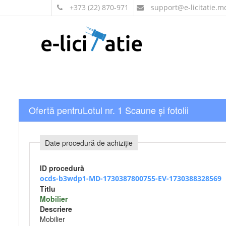
+373 (22) 870-971
support
@e-licitatie.m
Ofertă pentruLotul nr. 1 Scaune și fotolii
Date procedură de achiziție
ID procedură
ocds-b3wdp1-MD-1730387800755-EV-1730388328569
Titlu
Mobilier
Descriere
Mobilier