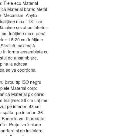
e: Piele eco Material
ică Material brațe: Metal
țel Mecanism: Anyfix
 Înălțime max.: 131 cm
âncime șezut pe interior:
0 cm Înălțime max. până
rior: 18-20 cm Înălțime
ic Sarcină maximală
te în forma ansamblata cu
costul de ansamblare,
 pina la adresa
nea se va coordona
ru birou tip ISO negru
 piele Material corp:
anică Material picioare:
m Înălțime: 86 cm Lățime
zut pe interior: 43 cm
 spătar pe interior: 36
Bunurile vor fi predate
ile. Prețul va include
ortare și de instalare