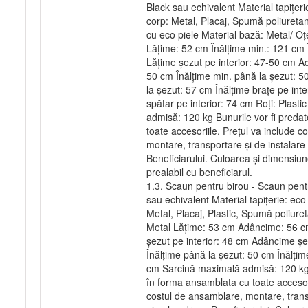
Black sau echivalent Material tapițeri
corp: Metal, Placaj, Spumă poliuretan
cu eco piele Material bază: Metal/ O
Lăţime: 52 cm Înălțime min.: 121 cm
Lățime șezut pe interior: 47-50 cm Ad
50 cm Înălțime min. până la șezut: 5
la șezut: 57 cm Înălțime brațe pe inte
spătar pe interior: 74 cm Roți: Plast
admisă: 120 kg Bunurile vor fi preda
toate accesoriile. Prețul va include 
montare, transportare și de instalare
Beneficiarului. Culoarea și dimensiu
prealabil cu beneficiarul.
1.3. Scaun pentru birou - Scaun pent
sau echivalent Material tapițerie: eco
Metal, Placaj, Plastic, Spumă poliuret
Metal Lățime: 53 cm Adâncime: 56 c
șezut pe interior: 48 cm Adâncime șe
Înălțime până la șezut: 50 cm Înălțime
cm Sarcină maximală admisă: 120 kg 
în forma ansamblata cu toate accesori
costul de ansamblare, montare, transp