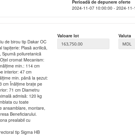
Perioadă de depunere oferte
2024-11-07 10:00:00 - 2024-11-
Valoare lot
Valuta
oliu de birou tip Dakar OC
tapițerie: Plasă acrilică,
j, Spumă poliuretanică
ă: Oțel cromat Mecanism:
Înălțime min.: 114 cm
e interior: 47 cm
lțime min. până la șezut:
3 cm Înălțime brațe pe
terior: 71 cm Diametru
aximală admisă: 120 kg
mblata cu toate
 de ansamblare, montare,
dresa Beneficiarului.
ona prealabil cu
irectoral tip Sigma HB