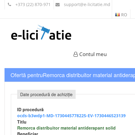
+373 (22) 870-971
support
@e-licitatie.md
RO
Contul meu
Ofertă pentruRemorca distribuitor material antiderap
Date procedură de achiziție
ID procedură
ocds-b3wdp1-MD-1730445778225-EV-1730446523139
Titlu
Remorca distribuitor material antiderapant solid
Beneficiar