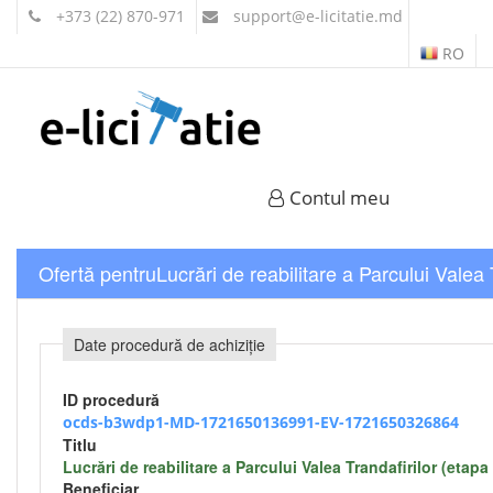
+373 (22) 870-971
support
@e-licitatie.md
RO
Contul meu
Ofertă pentruLucrări de reabilitare a Parcului Valea T
Date procedură de achiziție
ID procedură
ocds-b3wdp1-MD-1721650136991-EV-1721650326864
Titlu
Lucrări de reabilitare a Parcului Valea Trandafirilor (etapa I
Beneficiar