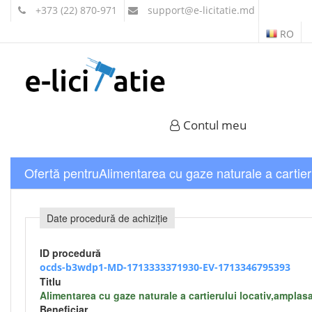
+373 (22) 870-971
support
@e-licitatie.md
RO
Contul meu
Ofertă pentruAlimentarea cu gaze naturale a cartierul
Date procedură de achiziție
ID procedură
ocds-b3wdp1-MD-1713333371930-EV-1713346795393
Titlu
Alimentarea cu gaze naturale a cartierului locativ,amplasat
Beneficiar