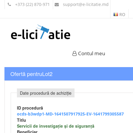
+373 (22) 870-971
support
@e-licitatie.md
RO
Contul meu
Ofertă pentruLot2
Date procedură de achiziție
ID procedură
ocds-b3wdp1-MD-1641507917925-EV-1641799305587
Titlu
Servicii de investigaţie şi de siguranţă
Beneficiar