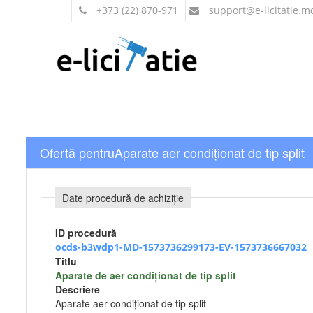
+373 (22) 870-971
support
@e-licitatie.m
Ofertă pentruAparate aer condiționat de tip split
Date procedură de achiziție
ID procedură
ocds-b3wdp1-MD-1573736299173-EV-1573736667032
Titlu
Aparate de aer condiționat de tip split
Descriere
Aparate aer condiționat de tip split