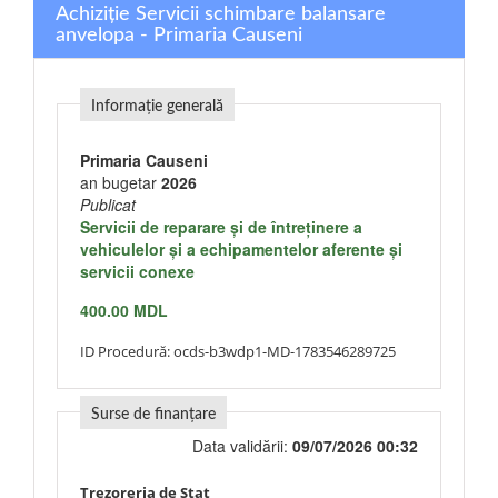
Achiziție Servicii schimbare balansare
anvelopa - Primaria Causeni
Informație generală
Primaria Causeni
an bugetar
2026
Publicat
Servicii de reparare şi de întreţinere a
vehiculelor şi a echipamentelor aferente şi
servicii conexe
400.00 MDL
ID Procedură:
ocds-b3wdp1-MD-1783546289725
Surse de finanțare
Data validării:
09/07/2026 00:32
Trezoreria de Stat