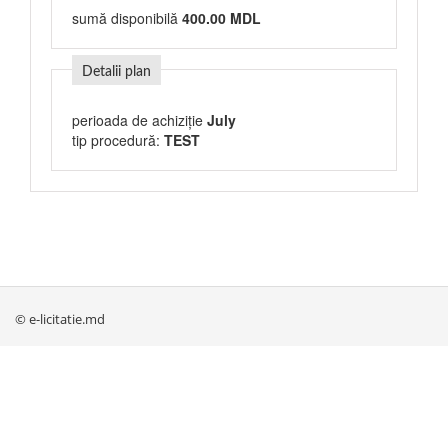
sumă disponibilă
400.00 MDL
Detalii plan
perioada de achiziție
July
tip procedură:
TEST
© e-licitatie.md