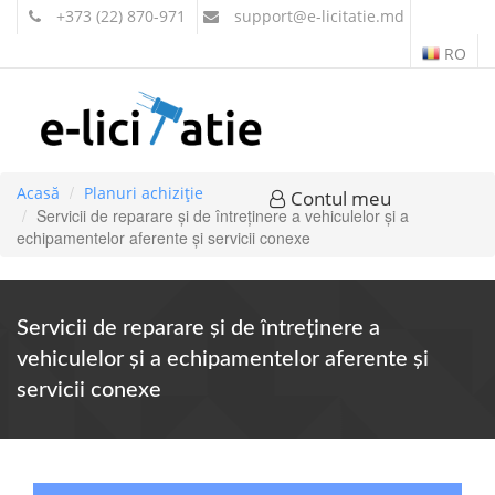
+373 (22) 870-971
support
@e-licitatie.md
RO
Acasă
Planuri achiziție
Contul meu
Servicii de reparare şi de întreţinere a vehiculelor şi a
echipamentelor aferente şi servicii conexe
Servicii de reparare şi de întreţinere a
vehiculelor şi a echipamentelor aferente şi
servicii conexe