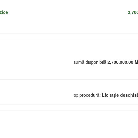
izice
2,70
sumă disponibilă
2,700,000.00 
tip procedură:
Licitație deschis