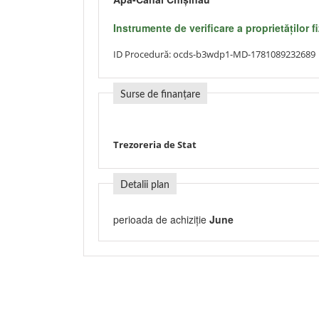
Instrumente de verificare a proprietăţilor f
ID Procedură:
ocds-b3wdp1-MD-1781089232689
Surse de finanțare
Trezoreria de Stat
Detalii plan
perioada de achiziție
June