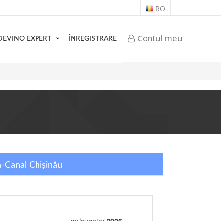
RO
Contul meu
DEVINO EXPERT
ÎNREGISTRARE
ă-Canal Chişinău
an bugetar
2026