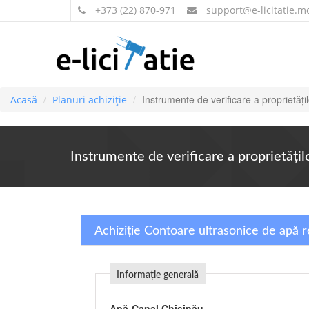
+373 (22) 870-971
support
@e-licitatie.m
Instrumente de verificare a proprietăţil
Acasă
Planuri achiziție
Instrumente de verificare a proprietăţilo
Achiziție Contoare ultrasonice de apă 
Informație generală
Apă-Canal Chişinău