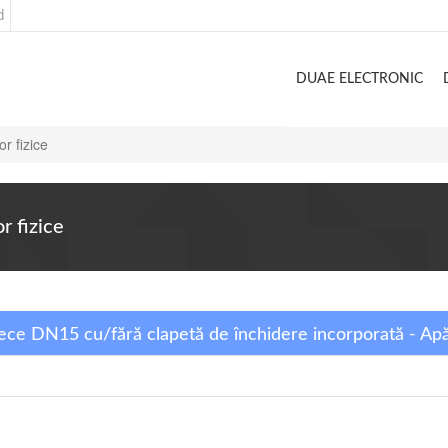
d
DUAE ELECTRONIC
or fizice
r fizice
rece DN15 cu/fără clapetă de închidere incorporată - Ap