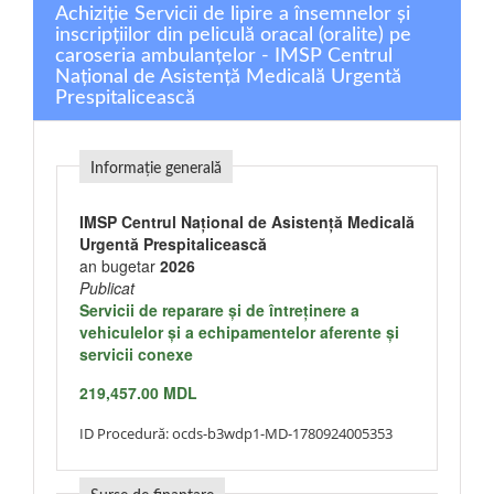
Achiziție Servicii de lipire a însemnelor și
inscripțiilor din peliculă oracal (oralite) pe
caroseria ambulanțelor - IMSP Centrul
Național de Asistență Medicală Urgentă
Prespitalicească
Informație generală
IMSP Centrul Național de Asistență Medicală
Urgentă Prespitalicească
an bugetar
2026
Publicat
Servicii de reparare şi de întreţinere a
vehiculelor şi a echipamentelor aferente şi
servicii conexe
219,457.00 MDL
ID Procedură:
ocds-b3wdp1-MD-1780924005353