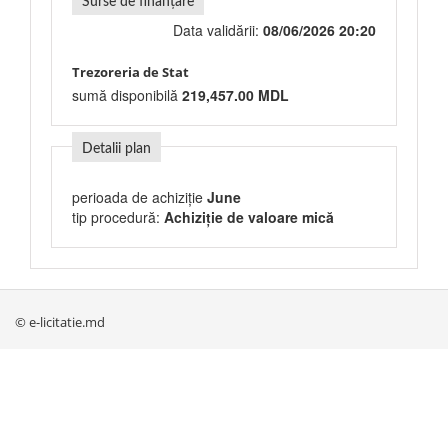
Surse de finanțare
Data validării:
08/06/2026 20:20
Trezoreria de Stat
sumă disponibilă
219,457.00 MDL
Detalii plan
perioada de achiziție
June
tip procedură:
Achiziție de valoare mică
© e-licitatie.md