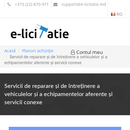
+373 (22) 870-971
support
@e-licitatie.md
RO
Acasă
Planuri achiziție
Contul meu
Servicii de reparare şi de întreţinere a vehiculelor şi a
echipamentelor aferente şi servicii conexe
Servicii de reparare şi de întreţinere a
vehiculelor şi a echipamentelor aferente şi
servicii conexe