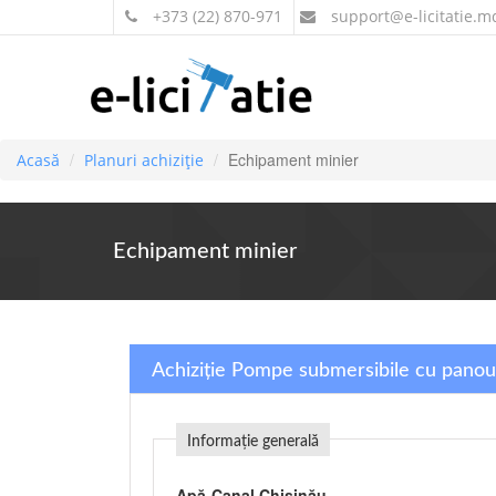
+373 (22) 870-971
support
@e-licitatie.m
Echipament minier
Acasă
Planuri achiziție
Echipament minier
Achiziție Pompe submersibile cu panou 
Informație generală
Apă-Canal Chişinău