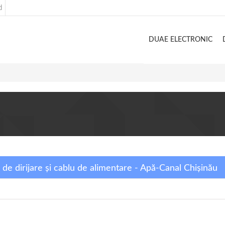
d
DUAE ELECTRONIC
de dirijare și cablu de alimentare - Apă-Canal Chişinău