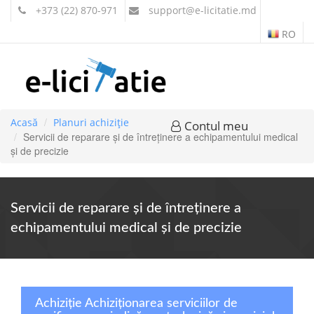
+373 (22) 870-971
support
@e-licitatie.md
RO
Acasă
Planuri achiziție
Contul meu
Servicii de reparare şi de întreţinere a echipamentului medical
şi de precizie
Servicii de reparare şi de întreţinere a
echipamentului medical şi de precizie
Achiziție Achiziționarea serviciilor de