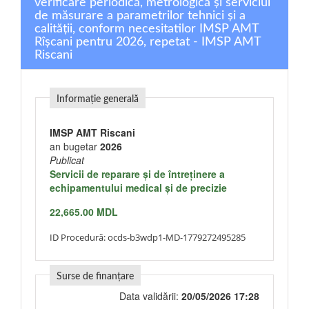
verificare periodică, metrologică și serviciul
de măsurare a parametrilor tehnici și a
calității, conform necesitatilor IMSP AMT
Rîșcani pentru 2026, repetat - IMSP AMT
Riscani
Informație generală
IMSP AMT Riscani
an bugetar
2026
Publicat
Servicii de reparare şi de întreţinere a
echipamentului medical şi de precizie
22,665.00 MDL
ID Procedură:
ocds-b3wdp1-MD-1779272495285
Surse de finanțare
Data validării:
20/05/2026 17:28