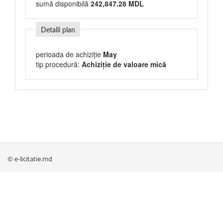
sumă disponibilă
242,847.28 MDL
Detalii plan
perioada de achiziție
May
tip procedură:
Achiziție de valoare mică
© e-licitatie.md