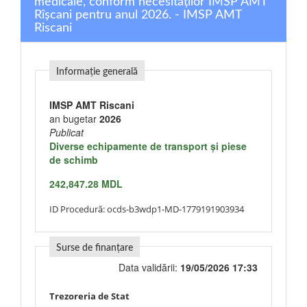
medicale, conform necesitaților IMSP AMT
Rîșcani pentru anul 2026. - IMSP AMT
Riscani
Informație generală
IMSP AMT Riscani
an bugetar
2026
Publicat
Diverse echipamente de transport şi piese
de schimb
242,847.28 MDL
ID Procedură:
ocds-b3wdp1-MD-1779191903934
Surse de finanțare
Data validării:
19/05/2026 17:33
Trezoreria de Stat