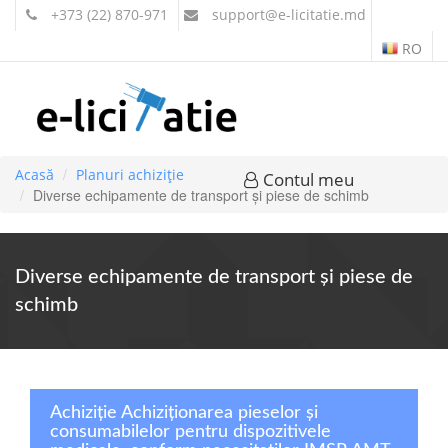
+373 (22) 870-971
support
@e-licitatie.md
RO
Acasă
Planuri achiziție
Contul meu
Diverse echipamente de transport şi piese de schimb
Diverse echipamente de transport şi piese de
schimb
Achiziție Achiziționarea pieselor și
consumabilelor pentru dispozitivele