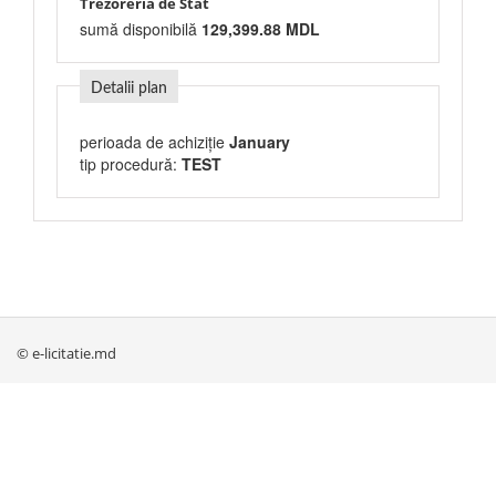
Trezoreria de Stat
sumă disponibilă
129,399.88 MDL
Detalii plan
perioada de achiziție
January
tip procedură:
TEST
© e-licitatie.md