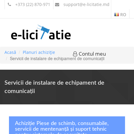
+373 (22) 870-971
support
@e-licitatie.md
RO
Acasă
Planuri achiziție
Contul meu
Servicii de instalare de echipament de comunicaţii
Servicii de instalare de echipament de
comunicaţii
Achiziție Piese de schimb, consumabile,
servicii de mentenanță și suport tehnic